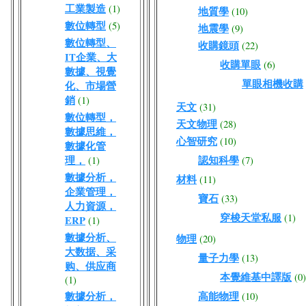
工業製造
(1)
地質學
(10)
數位轉型
(5)
地震學
(9)
數位轉型、
收購鏡頭
(22)
IT企業、大
收購單眼
(6)
數據、視覺
單眼相機收購
化、市場營
銷
(1)
天文
(31)
數位轉型，
天文物理
(28)
數據思維，
心智研究
(10)
數據化管
理，
認知科學
(1)
(7)
數據分析，
材料
(11)
企業管理，
寶石
(33)
人力資源，
穿梭天堂私服
(1)
ERP
(1)
數據分析、
物理
(20)
大数据、采
量子力學
(13)
购、供应商
本覺維基中譯版
(0)
(1)
數據分析，
高能物理
(10)