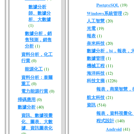
PostgreSQL
(19)
數據分析
師、數據分
Windows系統管理
(2)
析、大數據
人工智慧
(20)
(1)
光電
(19)
數據分析，銷
報表
(1)
售預測，銷售
奈米科技
(20)
分析
(1)
數據分析，bi，報表，
資料分析，化工
數據管理
(1)
行業
(0)
機械工程
(11)
能源化工
(1)
海洋科技
(12)
資料分析；泰爾
科技文摘
(1226)
重工
(0)
報表，商業智慧，
電力能源行業
(0)
航太科技
(21)
掃碼應用
(0)
資訊
(514)
數據分析
(40)
報表，資料視覺化
資訊、數據視覺
程式設計
(140)
化、圖表、大數
據、資訊圖表化
Android
(41)
(0)