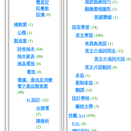
脂肪脹麻技巧
(1)
豐原定
旺餐飲
顯微蜜桃隆乳
(1)
設備
(0)
莢膜攣縮
(1)
補教業
(1)
語言學習
(34)
公職
(1)
英文學習
(189)
製造業
(5)
奇異鳥美語
(1)
詩肯柚木
(64)
英文介係詞用法
(12)
柚木家具
(88)
英文介係詞片語
(6)
液晶電視
(0)
英文片語動詞
(6)
電視
(0)
多益
(1)
電腦、通信及消費
新制多益
(1)
電子產品製造業
翻譯
(14)
(48)
設計學校
(33)
IC設計
(12)
藝術大學
(3)
台積電
(5)
技藝 Art
(639)
聯發科
ESL
(8)
(2)
網站設計
(55)