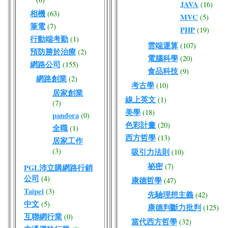
JAVA
(16)
相機
(63)
MVC
(5)
筆電
(7)
PHP
(19)
行動端考勤
(1)
雲端運算
(107)
預防勝於治療
(2)
電腦科學
(20)
網路公司
(155)
食品科技
(9)
網路創業
(2)
考古學
(10)
居家創業
線上英文
(1)
(7)
美學
(18)
pandora
(0)
色彩計畫
(20)
全職
(1)
西方哲學
(13)
居家工作
(3)
吸引力法則
(10)
祕密
(7)
PGL沛立購網路行銷
公司
(4)
康德哲學
(47)
Taipei
(3)
先驗理想主義
(42)
中文
(5)
康德判斷力批判
(125)
互聯網行業
(0)
當代西方哲學
(32)