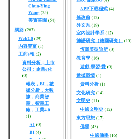
Chun-Ying
APP下載程式
(4)
Wang
(25)
修改前
(12)
美寶莊園
(54)
外文系
(19)
網路
(263)
室內設計學系
(12)
Web2.0
(29)
德語研究（德國研究）
(15)
內容豐富
(1)
恆麗美型診所
(3)
工商e報
(2)
教育學
(16)
資料分析；上市
遊戲‧學習‧愛
(0)
公司；企業e化
數據戰情
(0)
(1)
報表，BI，數
資料分析
(1)
據分析，大數
文化研究
(14)
據，商業智
文明史
(11)
慧，智慧工
中國文明史
(12)
廠，工業4.0
(1)
東方思想
(17)
AI
(0)
佛學
(43)
BI
(4)
中國佛學
(16)