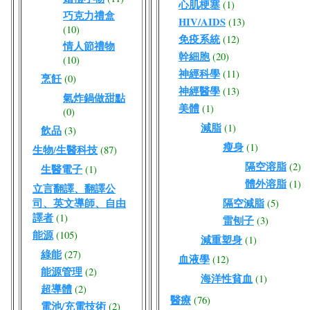
心肌梗塞
(1)
巧克力禮盒
HIV/AIDS
(13)
(10)
免疫系統
(12)
情人節禮物
幹細胞
(20)
(10)
神經科學
(11)
烹飪
(0)
神經醫學
(13)
氣炸鍋做甜點
美體
(1)
(0)
減脂
(1)
飲品
(3)
瘦身
(1)
生物/生醫科技
(87)
隔空溶脂
(2)
生醫電子
(1)
體外溶脂
(1)
立言翻譯、翻譯公
司、英文導師、自由
隔空減脂
(5)
譯者
(1)
雷刨子
(3)
能源
(105)
減重塑身
(1)
綠能
(27)
血液學
(12)
能源管理
(2)
海洋性貧血
(1)
超導體
(2)
醫療
(76)
電池/充電技術
(2)