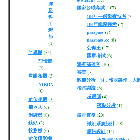
聯
國家公職考試
(107)
發
100年一般警察特考
(7)
科
工
100年鐵路特考
(7)
程
passpass
(7)
師
passpass.cc
(8)
(1)
公職王
(17)
半導體
(35)
國家考試
(6)
記憶體
學涯部落客
(10)
(7)
審美
(7)
單眼相機
(3)
數據分析，bi，報表製作，大
NIKON
考試認證
(6)
(0)
考選部
(4)
數位相機
(3)
落點分析
(1)
機器人
(6)
翻譯機
設計實務
(0)
(20)
鏡頭
(3)
識別系統設計
(19)
投影機
(0)
廣告設計
(13)
數位攝影機