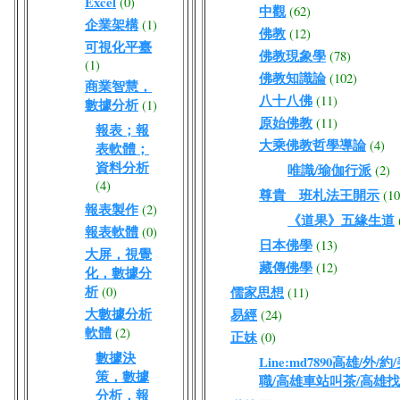
Excel
(0)
中觀
(62)
企業架構
(1)
佛教
(12)
可視化平臺
佛教現象學
(78)
(1)
佛教知識論
(102)
商業智慧，
八十八佛
(11)
數據分析
(1)
原始佛教
(11)
報表；報
大乘佛教哲學導論
(4)
表軟體；
資料分析
唯識/瑜伽行派
(2)
(4)
尊貴 班札法王開示
(10
報表製作
(2)
《道果》五緣生道
報表軟體
(0)
日本佛學
(13)
大屏，視覺
藏傳佛學
(12)
化，數據分
析
(0)
儒家思想
(11)
大數據分析
易經
(24)
軟體
(2)
正妹
(0)
數據決
Line:md7890高雄/
策，數據
職/高雄車站叫茶/高雄
分析，報