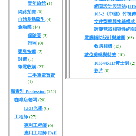
青年旅館
(1)
網頁設計與語法(HTML
網路拍賣
(0)
103-2《中國》竹視
自體脂肪隆乳
(4)
文件型態與接縫模式（DO
金融業
(14)
跨瀏覽器相容性網頁
保險業
(3)
電腦輔助設計與繪圖
(65)
證照
(0)
收購相機
(15)
嬰兒按摩
(2)
數位剪輯與特效
(10)
討債
(1)
1035445113黃士釗
(2)
筆電收購
(23)
影片
(0)
二手筆電買賣
(1)
職責別 Profession
(245)
咖啡店老闆
(20)
LED光學
(0)
工程師
(27)
專利工程師
(6)
應用工程師 FAE