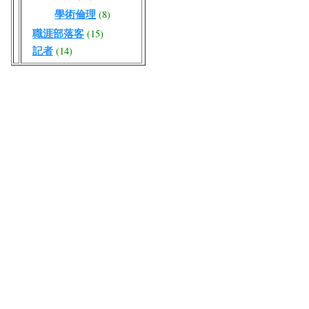
學術倫理
(8)
職涯部落客
(15)
記者
(14)