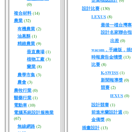
企業標誌設計
(6)
(0)
設計比賽
(130)
複合材料
(14)
LEXUS
(8)
農業
(32)
最後一檔台灣專屬W
有機農業
(2)
設計名家聯合指
油蔥酥
(1)
出差
(0)
精緻農業
(9)
wacom，手繪版，
垂直農場
(1)
時報廣告金犢獎
(13)
植物工廠
(3)
比賽
(8)
蘭業
(8)
K-SWISS
(1)
農學市集
(3)
新聞報導獎
(0)
農會
(3)
競賽
(2)
農牧行業
(0)
lEXUS
(0)
醫藥行業
(1)
設計競賽
電動車
(1)
(10)
前進米蘭設計週
電腦系統設計服務業
(1)
(67)
金僑獎
(0)
無線網路
(2)
插畫設計
(13)