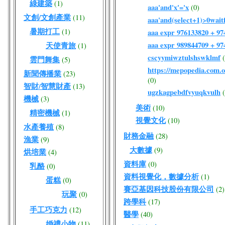
綠建築
(1)
aaa'and'x'='x
(0)
文創/文創產業
(11)
aaa'and(select+1)>0waitf
暑期打工
(1)
aaa expr 976133820 + 9
aaa expr 989844709 + 9
天使青旅
(1)
cscyymiwztulshswklmf
雲門舞集
(5)
https://mepopedia.com
新聞傳播業
(23)
(0)
智財/智慧財產
(13)
ugzkagpebdfvyuqkvulh
機械
(3)
美術
(10)
精密機械
(1)
視覺文化
(10)
水產養殖
(8)
財務金融
(28)
漁業
(9)
大數據
(9)
烘培業
(4)
資料庫
(0)
乳酪
(0)
資料視覺化，數據分析
(1)
蛋糕
(0)
賽亞基因科技股份有限公司
(2)
玩聚
(0)
跨學科
(17)
手工巧克力
(12)
醫學
(40)
婚禮小物
(11)