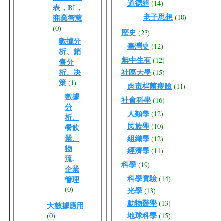
道德經
(14)
表，BI，
老子思想
(10)
商業智慧
(0)
歷史
(23)
數據分
臺灣史
(12)
析、銷
無中生有
(12)
售分
析、决
社區大學
(15)
策
(1)
肉毒桿菌瘦臉
(11)
數據
社會科學
(16)
分
人類學
(12)
析、
民族學
(10)
餐飲
業、
組織學
(12)
物
經濟學
(11)
流、
科學
(19)
企業
科學實驗
(14)
管理
(0)
光學
(13)
動物醫學
(13)
大數據應用
地球科學
(0)
(15)