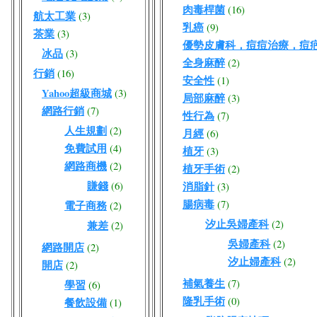
肉毒桿菌
(16)
航太工業
(3)
乳癌
(9)
茶業
(3)
優勢皮膚科，痘痘治療，痘
冰品
(3)
全身麻醉
(2)
行銷
(16)
安全性
(1)
Yahoo超級商城
(3)
局部麻醉
(3)
網路行銷
(7)
性行為
(7)
人生規劃
(2)
月經
(6)
免費試用
(4)
植牙
(3)
網路商機
(2)
植牙手術
(2)
賺錢
(6)
消脂針
(3)
腸病毒
(7)
電子商務
(2)
汐止吳婦產科
(2)
兼差
(2)
吳婦產科
(2)
網路開店
(2)
汐止婦產科
(2)
開店
(2)
補氣養生
(7)
學習
(6)
隆乳手術
(0)
餐飲設備
(1)