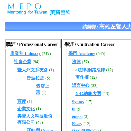
高雄左營人力
請歸類:
職涯 / Professional Career
學涯 / Cultivation Career
產業別 Industry
學門 Academy
(217)
(535)
社會企業
法律
(94)
(57)
暨大外文系友會
e法律/網路法律
(1)
(12)
著作權
(12)
音波拉皮
(5)
語言中心
(23)
酒店上
班
(1)
2012總統大選
(13)
百度
(1)
Syntax
(17)
企業文化
(1)
bi
(5)
美寶人文科技股份
engoo
(2)
有限公司
(43)
Essay
(12)
汪純瑩 Gustav
HAC健康GO
(4)