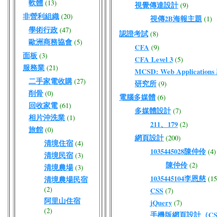
軟體
(13)
視覺傳達設計
(9)
非營利組織
(20)
視傳2B海報主題
(1)
學術行政
(47)
認證考試
(8)
歐洲商務協會
(5)
CFA
(9)
面板
(3)
CFA Level 3
(5)
服務業
(21)
MCSD: Web Application
二手家電收購
(27)
研究所
(9)
削骨
(0)
電腦多媒體
(6)
回收家電
(61)
多媒體設計
(7)
相片沖洗業
(1)
211、179
(2)
旅館
(0)
網頁設計
(200)
清境住宿
(4)
1035445028陳仲伶
(4)
清境民宿
(3)
陳仲伶
(2)
清境農場
(3)
1035445104李恩慈
(15
清境農場民宿
(2)
CSS
(7)
阿里山住宿
jQuery
(7)
(2)
手機版網頁設計（CSS/J