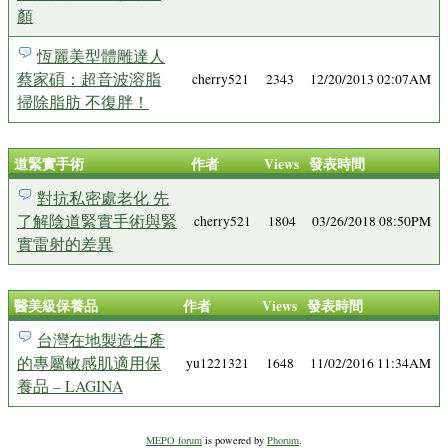
顏
恆麗美型體雕達人
蔡家碩：超音波溶脂
cherry521
2343
12/20/2013 02:07AM
掃除脂肪 不復胖！
道緊實手術
作者
Views
發表時間
對抗私密處老化 先
了解陰道緊實手術與緊
cherry521
1804
03/26/2018 08:50PM
實雷射的差異
醫美級保養品
作者
Views
發表時間
台灣在地製造生產
的專屬敏感肌適用保
yu1221321
1648
11/02/2016 11:34AM
養品 – LAGINA
MEPO forum
is powered by
Phorum
.