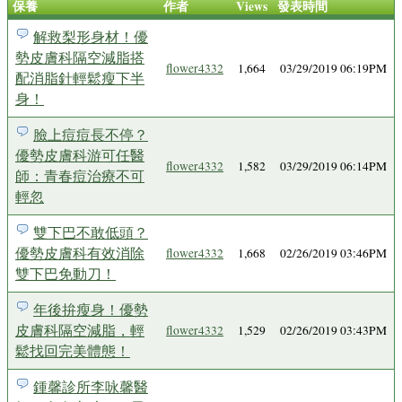
保養
作者
Views
發表時間
解救梨形身材！優
勢皮膚科隔空減脂搭
flower4332
1,664
03/29/2019 06:19PM
配消脂針輕鬆瘦下半
身！
臉上痘痘長不停？
優勢皮膚科游可任醫
flower4332
1,582
03/29/2019 06:14PM
師：青春痘治療不可
輕忽
雙下巴不敢低頭？
優勢皮膚科有效消除
flower4332
1,668
02/26/2019 03:46PM
雙下巴免動刀！
年後拚瘦身！優勢
皮膚科隔空減脂，輕
flower4332
1,529
02/26/2019 03:43PM
鬆找回完美體態！
鍾馨診所李咏馨醫