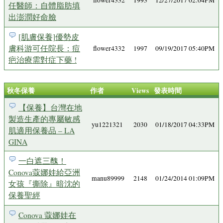
flower4332
1993
12/27/2017 02:04PM
任醫師：自體脂肪填
出澎潤好命臉
[肌膚保養]優勢皮
膚科游可任院長：痘
flower4332
1997
09/19/2017 05:40PM
疤治療需對症下藥 !
秋冬保養
作者
Views
發表時間
【保養】台灣在地
製造生產的專屬敏感
yu1221321
2030
01/18/2017 04:33PM
肌適用保養品 – LA
GINA
一白遮三醜！
Conova蔻娜娃給亞洲
manu89999
2148
01/24/2014 01:09PM
女孩『撕除』暗沈的
保養聖經
Conova 蔻娜娃在