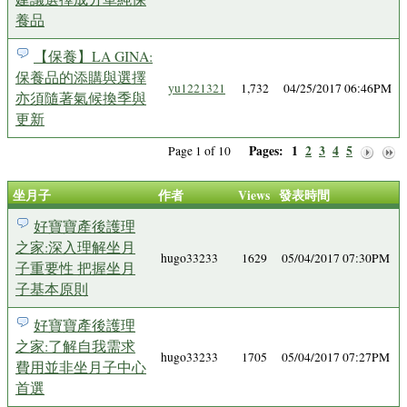
養品
【保養】LA GINA:
保養品的添購與選擇
yu1221321
1,732
04/25/2017 06:46PM
亦須隨著氣候換季與
更新
Pages:
1
2
3
4
5
Page 1 of 10
坐月子
作者
Views
發表時間
好寶寶產後護理
之家:深入理解坐月
hugo33233
1629
05/04/2017 07:30PM
子重要性 把握坐月
子基本原則
好寶寶產後護理
之家:了解自我需求
hugo33233
1705
05/04/2017 07:27PM
費用並非坐月子中心
首選