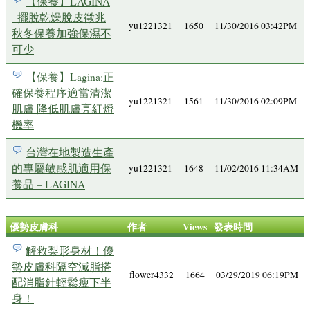
【保養】LAGINA
–擺脫乾燥脫皮徵兆
yu1221321
1650
11/30/2016 03:42PM
秋冬保養加強保濕不
可少
【保養】Lagina:正
確保養程序適當清潔
yu1221321
1561
11/30/2016 02:09PM
肌膚 降低肌膚亮紅燈
機率
台灣在地製造生產
的專屬敏感肌適用保
yu1221321
1648
11/02/2016 11:34AM
養品 – LAGINA
優勢皮膚科
作者
Views
發表時間
解救梨形身材！優
勢皮膚科隔空減脂搭
flower4332
1664
03/29/2019 06:19PM
配消脂針輕鬆瘦下半
身！