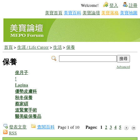
Welcome!
登入
註冊
美寶首頁
美寶百科
美寶論壇
美寶落格
美寶地圖
首頁
>
生涯 / Life Career
>
生活
>
保養
保養
Advanced
坐月子
!
Lagina
優勢皮膚科
秋冬保養
蔡家碩
道緊實手術
醫美級保養品
發表文章
查閱百科
Pages:
1
2
3
4
5
Page 1 of 10
RSS