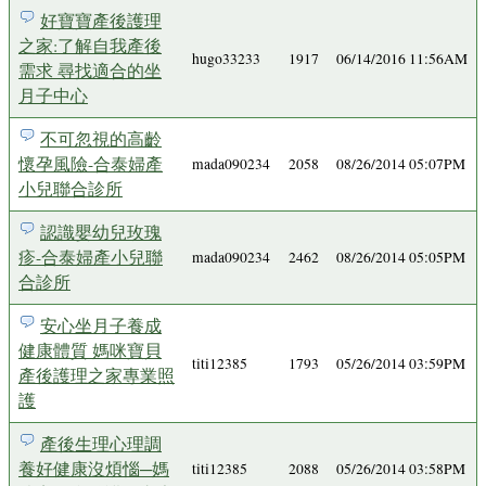
好寶寶產後護理
之家:了解自我產後
hugo33233
1917
06/14/2016 11:56AM
需求 尋找適合的坐
月子中心
不可忽視的高齡
懷孕風險-合泰婦產
mada090234
2058
08/26/2014 05:07PM
小兒聯合診所
認識嬰幼兒玫瑰
疹-合泰婦產小兒聯
mada090234
2462
08/26/2014 05:05PM
合診所
安心坐月子養成
健康體質 媽咪寶貝
titi12385
1793
05/26/2014 03:59PM
產後護理之家專業照
護
產後生理心理調
養好健康沒煩惱─媽
titi12385
2088
05/26/2014 03:58PM