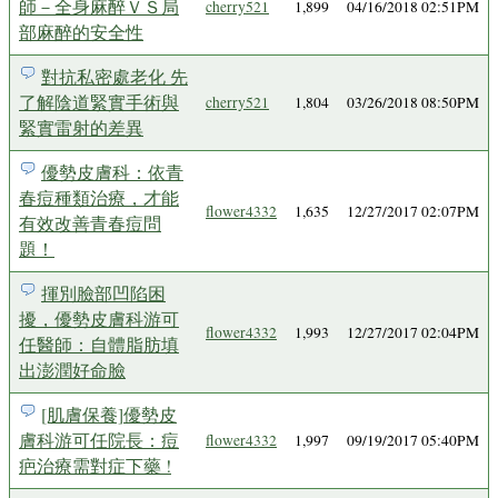
師－全身麻醉ＶＳ局
cherry521
1,899
04/16/2018 02:51PM
部麻醉的安全性
對抗私密處老化 先
了解陰道緊實手術與
cherry521
1,804
03/26/2018 08:50PM
緊實雷射的差異
優勢皮膚科：依青
春痘種類治療，才能
flower4332
1,635
12/27/2017 02:07PM
有效改善青春痘問
題！
揮別臉部凹陷困
擾，優勢皮膚科游可
flower4332
1,993
12/27/2017 02:04PM
任醫師：自體脂肪填
出澎潤好命臉
[肌膚保養]優勢皮
膚科游可任院長：痘
flower4332
1,997
09/19/2017 05:40PM
疤治療需對症下藥 !