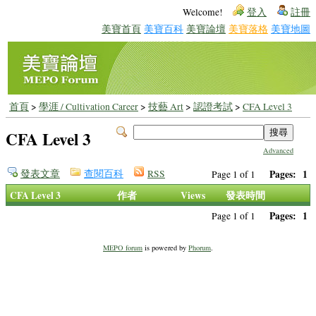
Welcome!
登入
註冊
美寶首頁
美寶百科
美寶論壇
美寶落格
美寶地圖
首頁
>
學涯 / Cultivation Career
>
技藝 Art
>
認證考試
>
CFA Level 3
CFA Level 3
Advanced
發表文章
查閱百科
RSS
Pages:
1
Page 1 of 1
CFA Level 3
作者
Views
發表時間
Pages:
1
Page 1 of 1
MEPO forum
is powered by
Phorum
.