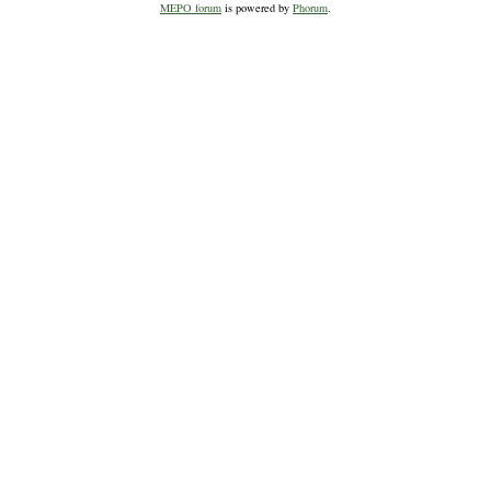
MEPO forum
is powered by
Phorum
.