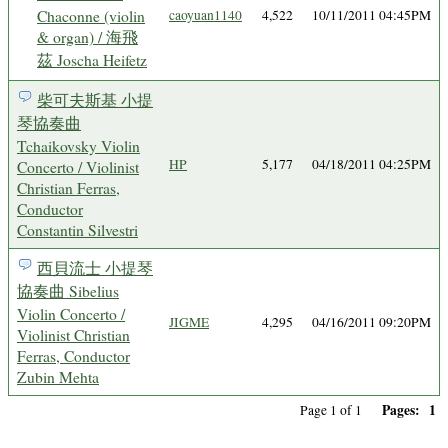
Chaconne (violin
caoyuan1140
4,522
10/11/2011 04:45PM
& organ) / 海飛
茲 Joscha Heifetz
柴可夫斯基 小提
琴協奏曲
Tchaikovsky Violin
HP
5,177
04/18/2011 04:25PM
Concerto / Violinist
Christian Ferras,
Conductor
Constantin Silvestri
西貝流士 小提琴
協奏曲 Sibelius
Violin Concerto /
JIGME
4,295
04/16/2011 09:20PM
Violinist Christian
Ferras, Conductor
Zubin Mehta
Pages:
1
Page 1 of 1