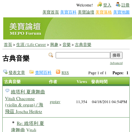
Welcome!
登入
註冊
美寶首頁
美寶百科
美寶論壇
美寶落格
美寶地圖
首頁
>
生涯 / Life Career
>
興趣
>
音樂
>
古典音樂
古典音樂
Advanced
發表文章
查閱百科
RSS
Pages:
1
Page 1 of 1
古典音樂
作者
Views
發表時間
維塔利 夏康舞曲
Vitali Chaconne
gustav
11,354
04/18/2011 04:54PM
(violin & organ) / 海
飛茲 Joscha Heifetz
Re: 維塔利 夏
康舞曲 Vitali