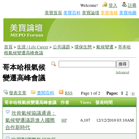
Welcome!
登入
註冊
美寶首頁
美寶百科
美寶論壇
美寶落格
美寶地圖
首頁
>
生涯 / Life Career
>
公共議題
>
環保生態
>
氣候變遷
>
哥本哈
根氣候變遷高峰會議
哥本哈根氣候
Advanced
變遷高峰會議
發表文章
查閱百科
RSS
Pages:
1
2
Page 1 of 2
哥本哈根氣候變遷高峰會議
作者
Views
發表時間
坎肯氣候協議通過：
氣候變遷議題進入國際
HP
6,107
12/12/2010 03:10AM
合作新時代