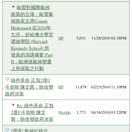
歐盟對國際氣候
政策的立場：歐盟氣
候政策主席Connie
Hedegaard 在2010年
九月，於哈佛大學甘
HP
5,031
11/28/2010 02:18PM
迺迪學院 (Harvard
Kennedy School) 所
發表的演講摘要 Part
II：歐洲就氣候變遷
上所採取之行動
綠色革命 正負2度C
今首映 陳文茜：盼改變
HP
11,878
02/23/2010 11:10PM
政府決策
Re: 綠色革命 正負
2度C今首映 陳文
Nicolas
1,773
04/16/2010 03:52PM
茜：盼改變政府決策
[環境] 氣候紀錄片