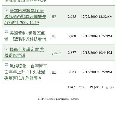
哥本哈根救氣候 最
後協議凸顯聯合國缺失
HP
2,985
12/22/2009 12:32AM
/ 路透社 2009.12.19
美國管制6種溫室氣
HP
3,200
12/15/2009 11:52PM
體 潔淨能源科技看俏
捍衛京都議定書 貧
gustav
2,877
12/15/2009 10:44PM
國退席抗議
氣候暖化 台灣海平
面年年上升 / 中央社減
HP
3,083
12/13/2009 01:59PM
碳幫幫忙系列報導 8
Pages:
1
2
Page 1 of 2
MEPO forum
is powered by
Phorum
.