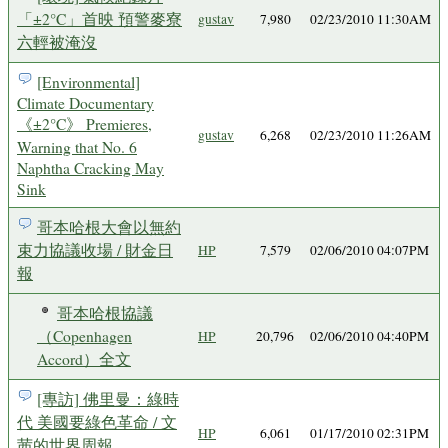
「±2°C」首映 預警麥寮
gustav
7,980
02/23/2010 11:30AM
六輕被淹沒
[Environmental]
Climate Documentary
《±2°C》 Premieres,
gustav
6,268
02/23/2010 11:26AM
Warning that No. 6
Naphtha Cracking May
Sink
哥本哈根大會以無約
束力協議收場 / 財金日
HP
7,579
02/06/2010 04:07PM
報
哥本哈根協議
（Copenhagen
HP
20,796
02/06/2010 04:40PM
Accord）全文
[專訪] 佛里曼：綠時
代 美國要綠色革命 / 文
HP
6,061
01/17/2010 02:31PM
茜的世界周報