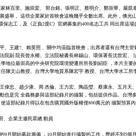
業家林百里、施崇棠、 郭台銘、張明正、蔡明介、鄭崇華、嚴凱
盛舉， 這些企業家於首映會這晚幾乎全數出席。此外，佛光山 1
名環保志工，及《正負2度C》官網募集約400名志工共 同出席這
。
平、王建?、賴英照 、關中均蒞臨首映會，出席者還有台灣主管
法院副 院長曾永權、立法院秘書長林錫山、環保署長沈世宏、 
象學地位最崇高的中央研究院環境變遷所所長劉紹臣 ，本片主要
主任陳文山教授、台灣大學地質系陳宏宇 教授、台灣大學水工所
王偉忠、趙少康、周 杰倫、王力宏、陶晶瑩、蔡康永、五月天、
勳也是完 全義務參與這部紀錄片的攝製，包括提供作品。台灣多
，使這部紀錄片得以在包含購買國外版權僅800萬元的 攝製預算
政府、企業主邀民眾總 動員
的9月開始募款籌備 ，10月開始進行攝製的工作，歷經不到5個