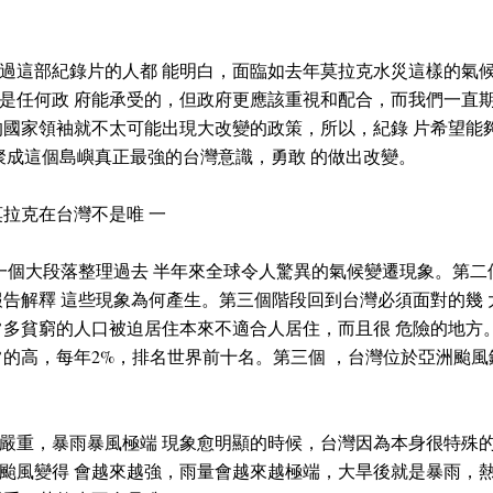
過這部紀錄片的人都 能明白，面臨如去年莫拉克水災這樣的氣候
是任何政 府能承受的，但政府更應該重視和配合，而我們一直期
的國家領袖就不太可能出現大改變的政策，所以，紀錄 片希望能夠
凝聚成這個島嶼真正最強的台灣意識，勇敢 的做出改變。
莫拉克在台灣不是唯 一
一個大段落整理過去 半年來全球令人驚異的氣候變遷現象。第二
的報告解釋 這些現象為何產生。第三個階段回到台灣必須面對的幾
常多貧窮的人口被迫居住本來不適合人居住，而且很 危險的地方
常的高，每年2%，排名世界前十名。第三個 ，台灣位於亞洲颱
嚴重，暴雨暴風極端 現象愈明顯的時候，台灣因為本身很特殊的
颱風變得 會越來越強，雨量會越來越極端，大旱後就是暴雨，熱