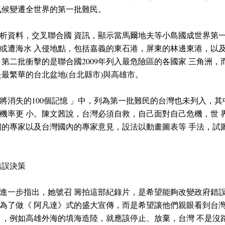
氣候變遷全世界的第一批難民。
析資料，交叉聯合國 資訊，顯示當馬爾地夫等小島國成世界第一
或遭海水 入侵地點，包括嘉義的東石港，屏東的林邊東港，以及
，第二批衝擊的是聯合國2009年列入最危險區的各國家 三角洲
是最繁華的台北盆地(台北縣市)與高雄市。
消失的100個記憶 」中，列為第一批難民的台灣也未列入，其中
機率更 小。陳文茜說，台灣必須自救，自己面對自己危機，世 
國的專家以及台灣國內的專家意見，設法以動畫圖表等 手法，試
錯誤決策
進一步指出，她號召 籌拍這部紀錄片，是希望能夠改變政府錯誤
為了做《 阿凡達》式的盛大宣傳，而是希望讓他們親眼看到台灣
 ，例如高雄外海的填海造陸，就應該停止、放棄，台灣 不是沒