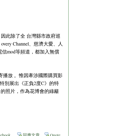
因此除了全 台灣縣市政府巡
y Channel、慈濟大愛、人
信mod等頻道，都加入無償
地轉寄播放 。惟因牽涉國際購買影
特別展出《正負2度C》的特
」的照片，作為花博會的綠籬
ebook
回應文章
Quote