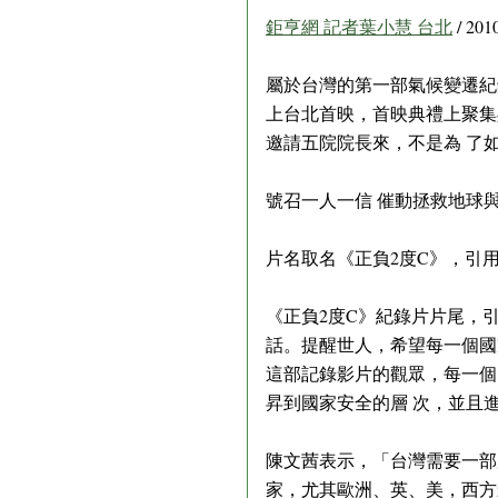
鉅亨網 記者葉小慧 台北
/ 201
屬於台灣的第一部氣候變遷紀錄
上台北首映，首映典禮上聚集
邀請五院院長來，不是為 了
號召一人一信 催動拯救地球
片名取名《正負2度C》，引
《正負2度C》紀錄片片尾，引
話。提醒世人，希望每一個國
這部記錄影片的觀眾，每一個
昇到國家安全的層 次，並且
陳文茜表示，「台灣需要一部
家，尤其歐洲、英、美，西方