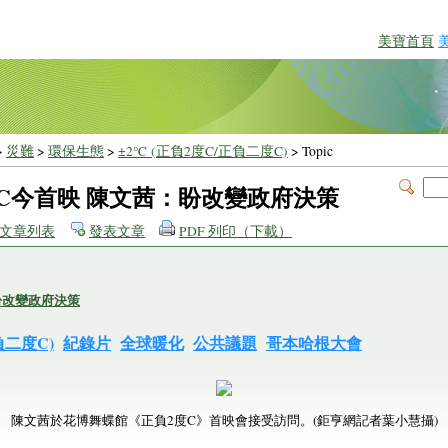
美寶首頁
>
災難
>
環保生態
>
±2℃ (正負2度C/正負二度C)
> Topic
2度C今首映 陳文茜：盼改變政府決策
文章列表
發表文章
PDF 列印（下載）
盼改變政府決策
負二度C)
紀錄片
全球暖化
公共議題
哥本哈根大會
陳文茜於花博舞蝶館《正負2度C》首映會接受訪問。(鉅亨網記者葉小慧攝)