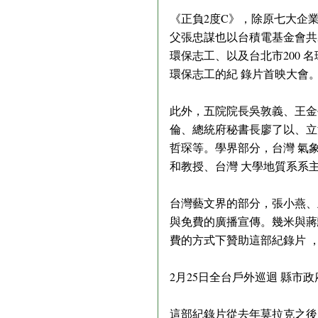
《正負2度C》，除原七大企
父張忠謀也以台積電基金會共襄
環保志工、以及台北市200 
環保志工的紀 錄片首映大會
此外，五院院長吳敦義、王金
倫、總統府秘書長廖了以、立
哲琛等。學界部分，台灣 氣
和教授、台灣 大學地質系系
台灣藝文界的部分，張小燕、
與免費的廣播宣傳。幾米與蔣
費的方式下贊助這部紀錄片 
2月25日全台戶外巡迴 縣市
這部紀錄片從去年莫拉克之後