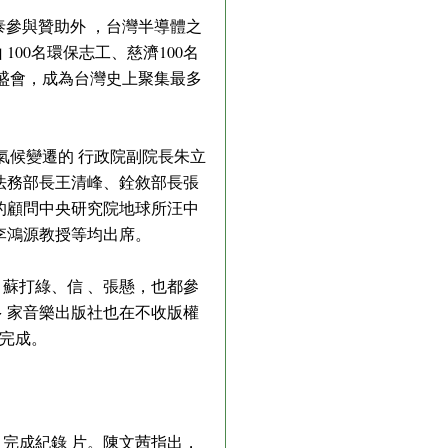
泰參與贊助外 ，台灣半導體之
00名環保志工、慈濟100名
場盛會，成為台灣史上聚集最多
氣候變遷的 行政院副院長朱立
法務部長王清峰、銓敘部長張
的顧問中央研究院地球所汪中
李鴻源教授等均出席。
蘇打綠、信 、張懸，也都參
 家音樂出版社也在不收版權
內完成。
月完成紀錄 片。陳文茜指出，