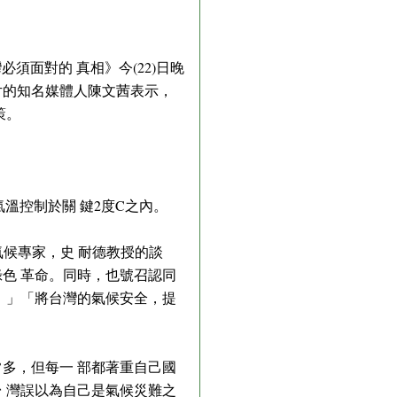
面對的 真相》今(22)日晚
片的知名媒體人陳文茜表示，
策。
溫控制於關 鍵2度C之內。
氣候專家，史 耐德教授的談
色 革命。同時，也號召認同
。」「將台灣的氣候安全，提
多，但每一 部都著重自己國
 灣誤以為自己是氣候災難之