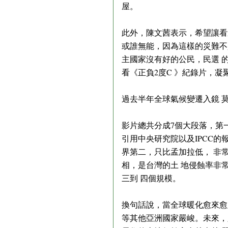
屋。
此外，陳文茜表示，希望讓看
或誰無能，因為這樣的災難不
主國家沒有好的公民，民選 
看《正負2度C 》紀錄片，
過去半年全球氣候變遷入鏡 
影片總共分成7個大段落，第
引用中央研究院以及IPCC
界第二，只比孟加拉低， 非
相，是台灣的土 地侵蝕率非
三到 四個規模。
換句話說，當全球暖化愈來愈
等其他亞洲國家嚴峻。未來，