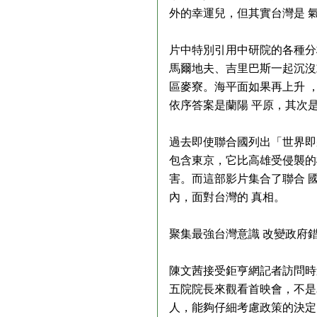
外的幸運兒，但其實台灣是 
片中特別引用中研院的各種分
馬爾地夫、吉里巴斯一起沉沒
區麥寮。海平面如果再上升 
依序答案是蘭陽 平原，其次
過去即使聯合國列出「世界即將
包含東京，它比高雄受侵襲的
害。而這部影片集合了聯合 
內，面對台灣的 真相。
聚集最強台灣意識 改變政府
陳文茜接受鉅亨網記者訪問時
五院院長來觀看首映會，不是
人，能夠仔細考慮政策的決定