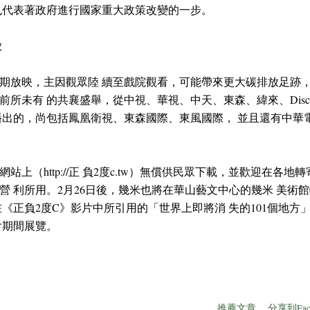
也代表著政府進行國家重大政策改變的一步。
放
期放映，主因觀眾陸 續至戲院觀看，可能帶來更大碳排放足跡，
未有 的共襄盛舉，從中視、華視、中天、東森、緯來、Disc over
播出的，尚包括鳳凰衛視、東森國際、東風國際， 並且還有中華電
上（http://正 負2度c.tw）無償供民眾下載，並歡迎在各
營 利所用。2月26日後，幾米也將在華山藝文中心的幾米 美術館
在《正負2度C》影片中所引用的「世界上即將消 失的101個地方
會期間展覽。
推薦文章
分享到Fac