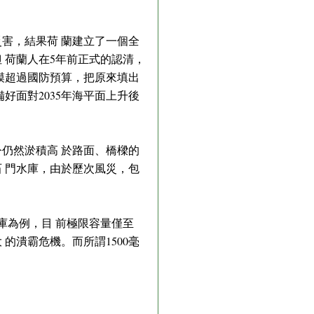
災害，結果荷 蘭建立了一個全
 荷蘭人在5年前正式的認清，
規模超過國防預算，把原來填出
好面對2035年海平面上升後
今仍然淤積高 於路面、橋樑的
 門水庫，由於歷次風災，包
庫為例，目 前極限容量僅至
 的潰霸危機。而所謂1500毫