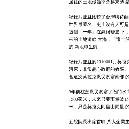
居住的土地侵蝕率會越來越 
紀錄片並且比較了台灣與荷蘭
世界最著名、史上沒有人可超
這個「千年」在氣候變遷 下
來的土地還給 大海，「還土
的 新地球生態。
紀錄片並且於2010年1月莫
河床，非常憂心政府的效率。
含這次莫拉克風災淤塞南部 
5年前桃芝風災淤塞了石門水
1500毫米，未來只要雨量破
米，只是莫拉克阿里山雨量 
五院院長出席首映 八大企業