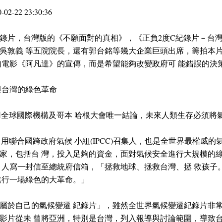
0-02-22 23:30:36
片，台灣版的《不願面對的真相》，《正負2度C紀錄片－台灣必須
吳敦義 等五院院長，還有郭台銘等幾大企業巨頭出席，籌拍本
如電影《阿凡達》的宣傳，而是希望能夠改變政府可 能錯誤的決
與台灣的綠色革命
用全球國際機構及哥本 哈根大會唯一結論，未來人類生存必須將氣
用聯合國跨政府氣候 小組(IPCC)召集人，也是全世界最權威的
家，包括台 灣，投入足夠的資金，面對氣候安全進行大規模的綠
 人寫一封信至總統府信箱，「拯救地球、拯救台灣、拯 救孩子
進行一場綠色的大革命。」
屬於自己的氣候變遷 紀錄片」，雖然全世界氣候變遷紀錄片非常
影片從未 曾將亞洲，特別是台灣，列入報導與討論範圍，導致台