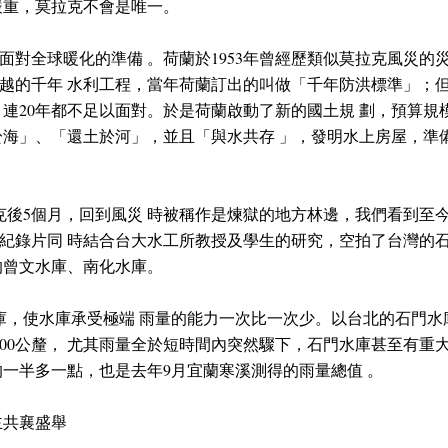
嚴重，莫拉克不會是唯一。
面對全球暖化的準備 。荷蘭於1953年曾經歷類似莫拉克風災的
越的千年 水利工程，當年荷蘭訂出的叫做「千年防洪標準」；但
，連20年都不足以面對。於是荷蘭啟動了新的國土規 劃，預算
於海」、「還土於河」，並且「與水共存 」，發明水上房屋，準備
拉克後5個月，回到風災 時被稱作是煉獄的地方林邊，我們看到至
紀錄片同 時結合台大水工所教授及學生的研究，空拍了台灣的石
的曾文水庫、南化水庫。
庫，使水庫承受極端 雨量的能力一次比一次少。以台北的石門水
1500公釐， 尤其雨量全於短時間內突然驟下，石門水庫甚至有重大
的一半多一點，也是去年9月宜蘭寒溪測得的雨量總值 。
主共襄盛舉