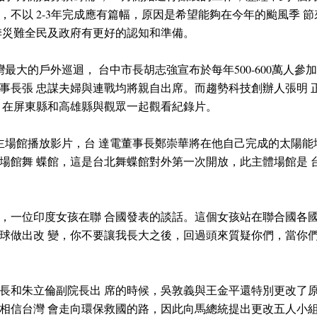
，不以 2-3年完成應有篇幅，原因是希望能夠在今年的颱風季 
季災難全民及政府有更好的認知和準備。
灣最大的戶外巡迴， 台中市長胡志強宣布於每年500-600萬人參
事長張 忠謀夫婦與連戰均將親自出席。而趨勢科技創辦人張明 
，在屏東縣和高雄縣與觀眾一起觀看紀錄片。
主場館播放影片，台 達電董事長鄭崇華將在他自己完成的太陽能場
場館舞 蝶館，這是台北舞蝶館對外第一次開放，此主體場館是 
9年，一位印度女孩在聯 合國發表的談話。這個女孩站在聯合國各
球做出改 變，你不要讓我長大之後，回過頭來質疑你們，當你們
長和朱立倫副院長出 席的時候，吳敦義與王金平還特別更改了原
相信台灣 會走向環保救國的路，因此向馬總統提出更改五人小組