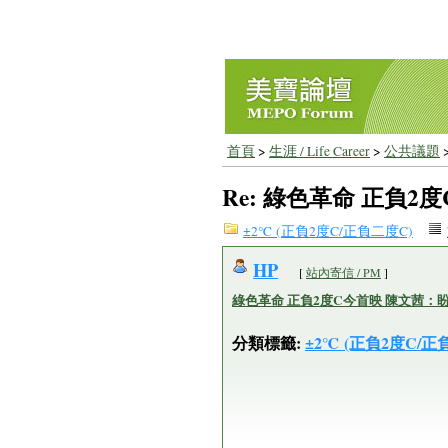
首頁
>
生涯 / Life Career
>
公共議題
Re: 綠色革命 正負
±2℃ (正負2度C/正負二度C)
HP
[
站內寄信 / PM
]
綠色革命 正負2度C今首映 陳文茜：
分類標籤:
±2℃ (正負2度C/正