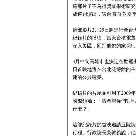
這部片子不為得獎或學術研究
成巡迴演出，讓台灣面 對夏
這部影片2月25日將進行全台
紀錄片的播映，當天台積電董
深入災區，回到他們的家 鄉
3月中旬高雄市也決定在世運
日首映地選在台北花博館的主
建的公共建築。
紀錄片的片尾並引用了200
國際領袖：「我希望你們對地
什麼？」
這部紀錄片的首映邀請五院院
行程。行政院長吳敦義說，他