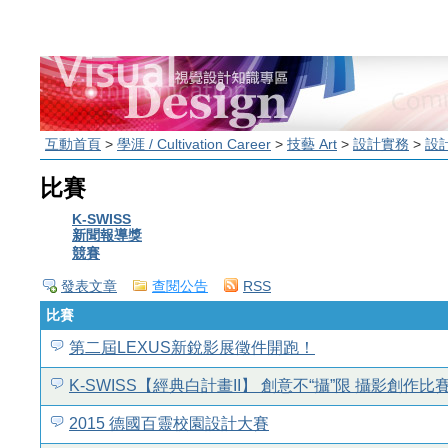
互動首頁
>
學涯 / Cultivation Career
>
技藝 Art
>
設計實務
>
設
比賽
K-SWISS
新聞報導獎
競賽
發表文章
查閱公告
RSS
比賽
第二屆LEXUS新銳影展徵件開跑！
K-SWISS【經典白計畫II】 創意不“攝”限 攝影創作
2015 德國百靈校園設計大賽