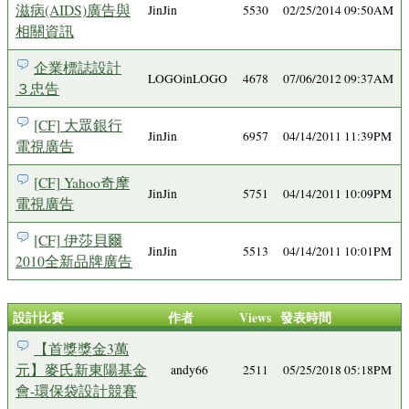
滋病(AIDS)廣告與
JinJin
5530
02/25/2014 09:50AM
相關資訊
企業標誌設計
LOGOinLOGO
4678
07/06/2012 09:37AM
３忠告
[CF] 大眾銀行
JinJin
6957
04/14/2011 11:39PM
電視廣告
[CF] Yahoo奇摩
JinJin
5751
04/14/2011 10:09PM
電視廣告
[CF] 伊莎貝爾
JinJin
5513
04/14/2011 10:01PM
2010全新品牌廣告
設計比賽
作者
Views
發表時間
【首獎獎金3萬
元】麥氏新東陽基金
andy66
2511
05/25/2018 05:18PM
會-環保袋設計競賽