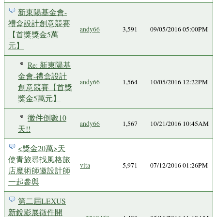
新東陽基金會-
禮盒設計創意競賽
andy66
3,591
09/05/2016 05:00PM
【首獎獎金5萬
元】
Re: 新東陽基
金會-禮盒設計
andy66
1,564
10/05/2016 12:22PM
創意競賽【首獎
獎金5萬元】
徵件倒數10
andy66
1,567
10/21/2016 10:45AM
天!!
<獎金20萬>天
使青旅尋找風格旅
vita
5,971
07/12/2016 01:26PM
店魔術師邀設計師
一起參與
第二屆LEXUS
新銳影展徵件開