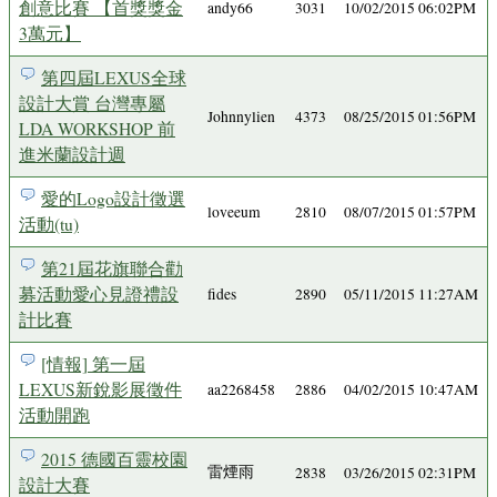
創意比賽 【首獎獎金
andy66
3031
10/02/2015 06:02PM
3萬元】
第四屆LEXUS全球
設計大賞 台灣專屬
Johnnylien
4373
08/25/2015 01:56PM
LDA WORKSHOP 前
進米蘭設計週
愛的Logo設計徵選
loveeum
2810
08/07/2015 01:57PM
活動(tu)
第21屆花旗聯合勸
募活動愛心見證禮設
fides
2890
05/11/2015 11:27AM
計比賽
[情報] 第一屆
LEXUS新銳影展徵件
aa2268458
2886
04/02/2015 10:47AM
活動開跑
2015 德國百靈校園
雷煙雨
2838
03/26/2015 02:31PM
設計大賽