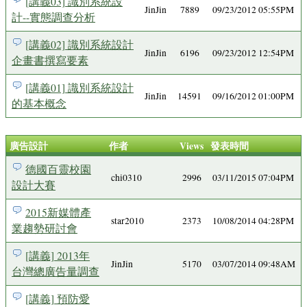
[講義03] 識別系統設
JinJin
7889
09/23/2012 05:55PM
計--實態調查分析
[講義02] 識別系統設計
JinJin
6196
09/23/2012 12:54PM
企畫書撰寫要素
[講義01] 識別系統設計
JinJin
14591
09/16/2012 01:00PM
的基本概念
廣告設計
作者
Views
發表時間
德國百靈校園
chi0310
2996
03/11/2015 07:04PM
設計大賽
2015新媒體產
star2010
2373
10/08/2014 04:28PM
業趨勢研討會
[講義] 2013年
JinJin
5170
03/07/2014 09:48AM
台灣總廣告量調查
[講義] 預防愛