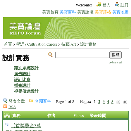
Welcome!
登入
註冊
美寶首頁
美寶百科
美寶論壇
美寶落格
美寶地圖
首頁
>
學涯 / Cultivation Career
>
技藝 Art
>
設計實務
設計實務
Advanced
識別系統設計
廣告設計
設計比賽
插畫設計
視覺傳達設計
發表文章
查閱百科
Pages:
1
2
3
4
5
Page 1 of 8
RSS
設計實務
作者
Views
發表時間
【首獎獎金3萬