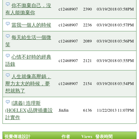
你不拋棄自己，沒
c12468907
2390
03/19/2018 03:58PM
有人能拋棄你
當我一個人的時候
c12468907
2236
03/19/2018 03:57PM
每天給生活一個微
c12468907
2089
03/19/2018 03:56PM
笑
心情不好時的經典
c12468907
2121
03/19/2018 03:55PM
語錄
人生就像高壓鍋，
壓力太大的時候，夢
c12468907
2154
03/19/2018 03:54PM
想就熟了
[講義] 浩理斯
(HOELEX)品牌插畫設
JinJin
6136
11/22/2013 11:07PM
計實作
視覺傳達設計
作者
Views
發表時間