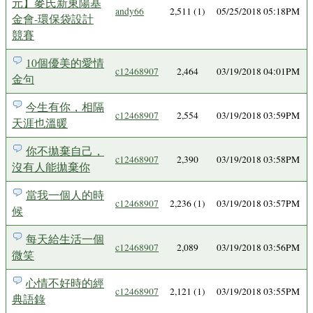
元】麥氏新東陽基
andy66
2,511 (1)
05/25/2018 05:18PM
金會-環保袋設計
競賽
10個優美的愛情
c12468907
2,464
03/19/2018 04:01PM
金句
今生有你，相隔
c12468907
2,554
03/19/2018 03:59PM
天涯也溫暖
你不拋棄自己，
c12468907
2,390
03/19/2018 03:58PM
沒有人能拋棄你
當我一個人的時
c12468907
2,236 (1)
03/19/2018 03:57PM
候
每天給生活一個
c12468907
2,089
03/19/2018 03:56PM
微笑
心情不好時的經
c12468907
2,121 (1)
03/19/2018 03:55PM
典語錄