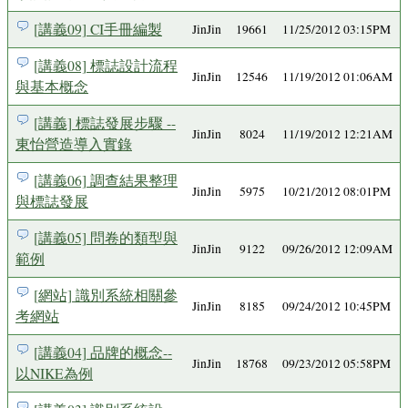
[講義09] CI手冊編製
JinJin
19661
11/25/2012 03:15PM
[講義08] 標誌設計流程
JinJin
12546
11/19/2012 01:06AM
與基本概念
[講義] 標誌發展步驟 --
JinJin
8024
11/19/2012 12:21AM
東怡營造導入實錄
[講義06] 調查結果整理
JinJin
5975
10/21/2012 08:01PM
與標誌發展
[講義05] 問卷的類型與
JinJin
9122
09/26/2012 12:09AM
範例
[網站] 識別系統相關參
JinJin
8185
09/24/2012 10:45PM
考網站
[講義04] 品牌的概念--
JinJin
18768
09/23/2012 05:58PM
以NIKE為例