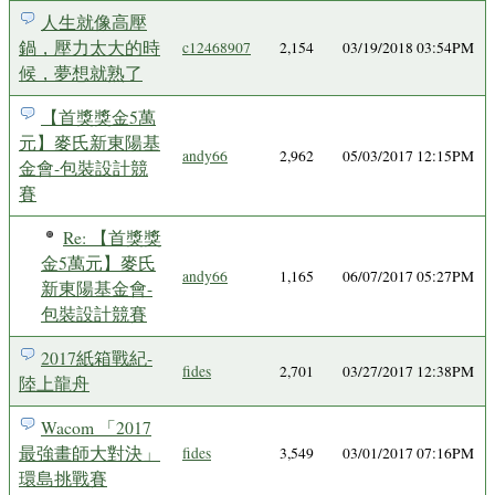
人生就像高壓
鍋，壓力太大的時
c12468907
2,154
03/19/2018 03:54PM
候，夢想就熟了
【首獎獎金5萬
元】麥氏新東陽基
andy66
2,962
05/03/2017 12:15PM
金會-包裝設計競
賽
Re: 【首獎獎
金5萬元】麥氏
andy66
1,165
06/07/2017 05:27PM
新東陽基金會-
包裝設計競賽
2017紙箱戰紀-
fides
2,701
03/27/2017 12:38PM
陸上龍舟
Wacom 「2017
最強畫師大對決」
fides
3,549
03/01/2017 07:16PM
環島挑戰賽