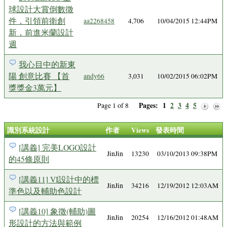
球設計大賞倒數徵
件，引領前衛創
aa2268458
4,706
10/04/2015 12:44PM
新，前進米蘭設計
週
我心目中的新東
陽 創意比賽 【首
andy66
3,031
10/02/2015 06:02PM
獎獎金3萬元】
Pages:
1
2
3
4
5
Page 1 of 8
識別系統設計
作者
Views
發表時間
[講義] 完美LOGO設計
JinJin
13230
03/10/2013 09:38PM
的45條原則
[講義11] VI設計中的標
JinJin
34216
12/19/2012 12:03AM
準色以及輔助色設計
[講義10] 象徵(輔助)圖
JinJin
20254
12/16/2012 01:48AM
形設計的方法與範例