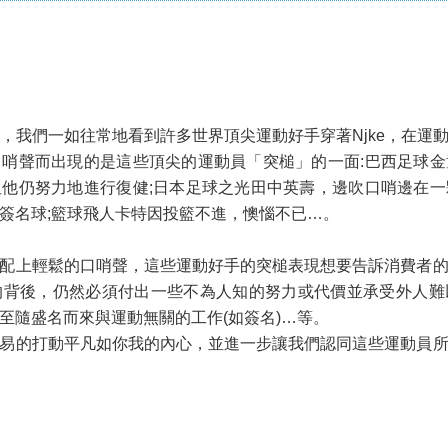
告中，我們一如往常地看到許多世界頂尖運動好手穿著Njke，在運
哨聲而出現的是這些頂尖的運動員「突槌」的一面:巴西足球
他仍努力地進行復健;日本足球之光田中英壽，邊吹口哨邊在
簽名球;籃球飛人卡特因投籃不進，懊惱不已…。
配上輕鬆的口哨聲，這些運動好手的突槌表現想要告訴消費者
的背後，仍然必須付出一些不為人知的努力或代價並承受外人難
至隨盛名而來與運動無關的工作(如簽名)…等。
易的打動平凡如你我的內心，並進一步讓我們認同這些運動員