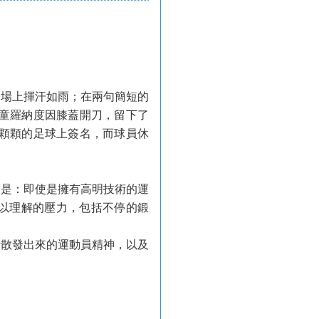
動場上揮汗如雨；在兩句簡短的
金童羅納度因膝蓋開刀，留下了
一顆顆的足球上簽名，而球員休
的是：即使是擁有高明技術的運
以理解的壓力，包括不停的鍛
所散發出來的運動員精神，以及