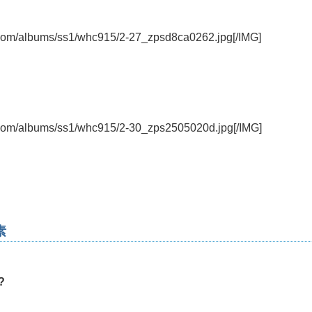
t.com/albums/ss1/whc915/2-27_zpsd8ca0262.jpg[/IMG]
t.com/albums/ss1/whc915/2-30_zps2505020d.jpg[/IMG]
素
?