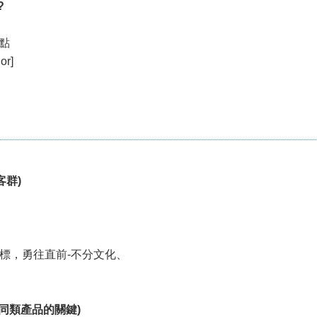
?
益點
or]
顧客群)
標，勇往直前-不分文化、
勝出同類產品的關鍵)