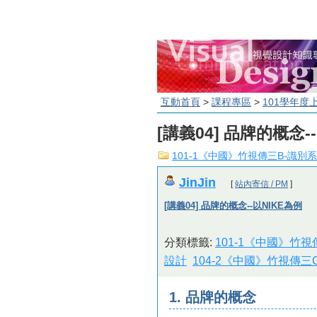
互動首頁
>
課程專區
>
101學年度
[講義04] 品牌的概念-
101-1《中國》竹視傳三B-識別
JinJin
[
站內寄信 / PM
]
[講義04] 品牌的概念--以NIKE為例
分類標籤:
101-1《中國》竹
設計
104-2《中國》竹視傳三
1. 品牌的概念