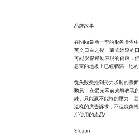
品牌故事
在Nike最新一季的形象廣
英文口白之後，隨著經鬆的口
可能影響運動表現的傷痕，但
息室的地板上已經躺滿一地的
從失敗受挫到努力求勝的畫面
動員，在螢光幕前光鮮表現
鍊、只能贏不能輸的壓力、甚
這樣的廣告訴求，不但能夠輕
所使用的產品!
Slogan