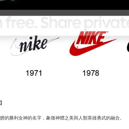
E】
著翅膀的勝利女神的名字，象徵神體之美與人類英雄勇武的融合。