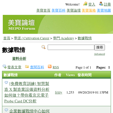
Welcome!
登入
註冊
美寶首頁
美寶百科
美寶論壇
美寶落格
美寶地圖
首頁
>
學涯 / Cultivation Career
>
學門 Academy
>
數據戰情
數據戰情
Advanced
資料分析
發表文章
查閱百科
RSS
Pages:
1
Page 1 of 1
數據戰情
作者
Views
發表時間
[免費教育訓練] 智慧製
造 X 製造業設備資料分析
frlily
1,253
09/20/2019 01:15PM
如何做？帶你看京元電子
Probe Card DC分析
企業數據戰情中心如何