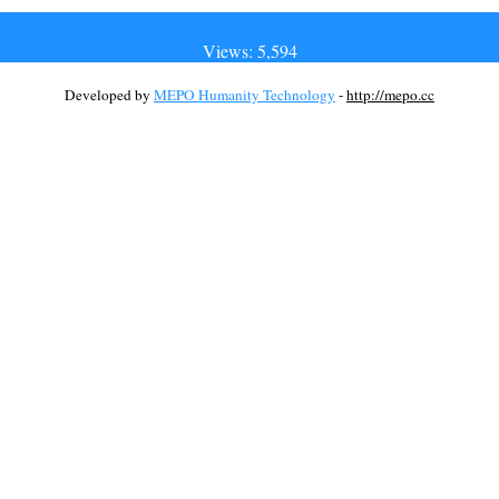
Views: 5,594
Developed by
MEPO Humanity Technology
-
http://mepo.cc