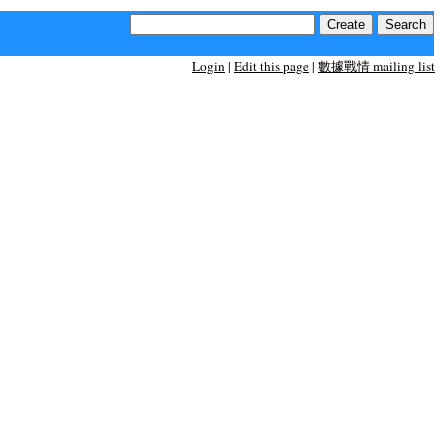
Login
|
Edit this page
|
數據戰情 mailing list