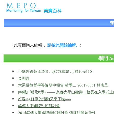
學
請按此開始編輯。
(此頁面尚未編輯，
)
學門 A
小妹外送茶+LINE：q8778或是vip賴1ove310
金剛經
大乘佛教哲學導論期中報告 哲學二 S06190051 林彥呈
[轉載] 何謂大學? —— 京都大學山極壽一校長在入學式上
好客ing好康的活動又來了呦~~~
銘傳大學國際學術研討會
2015銘傳大學國際學術研討會 傳播組開始徵件