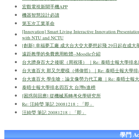
宏觀電視新聞手機APP
機器智慧設計必讀
第五次工業革命
[Innovation] Smart Living Interactive Innovation Presentat
with NTU and NCTU
[創新] 幸福夢工廠 成大台大交大夢想起飛 29日起在成
遠距教學的免費應用軟體--Moodle介紹
台大躋身百大之後呢（周祝瑛） ｜Re: 泰晤士報大學排名
台大進百大 那又怎麼樣（傅偉哲）｜Re: 泰晤士報大學排
台大進百大 學生嗆：論文像勞力代工廠 ｜Re: 泰晤士報
泰晤士報大學排名四百大 台灣6進榜
[困惑與回應] 從機械系轉考化學研究所
Re: 汪純瑩 筆記 20081218：「即」
汪純瑩 筆記 20081218：「即」
學門 A