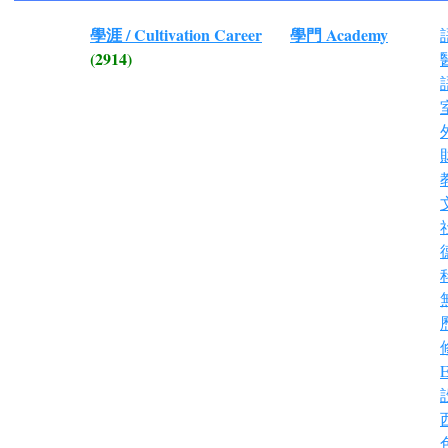
學涯 / Cultivation Career
學門 Academy
(2914)
E