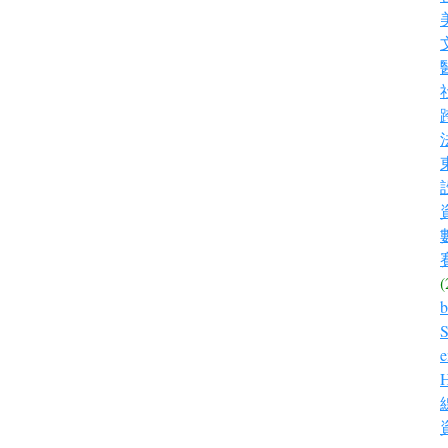
(
b
S
e