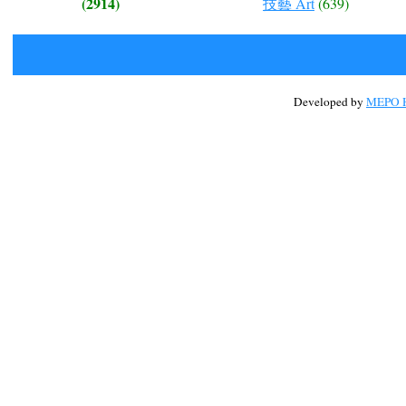
(2914)
技藝 Art
(639)
Developed by
MEPO H