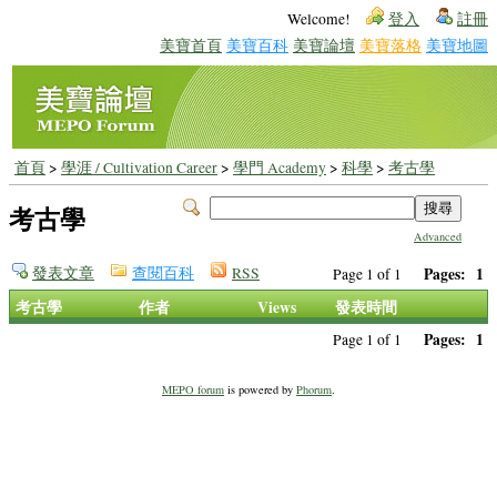
Welcome!
登入
註冊
美寶首頁
美寶百科
美寶論壇
美寶落格
美寶地圖
首頁
>
學涯 / Cultivation Career
>
學門 Academy
>
科學
>
考古學
考古學
Advanced
發表文章
查閱百科
RSS
Pages:
1
Page 1 of 1
考古學
作者
Views
發表時間
Pages:
1
Page 1 of 1
MEPO forum
is powered by
Phorum
.