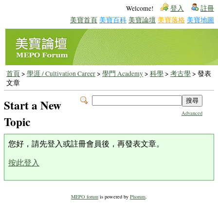
Welcome!
登入
註冊
美寶首頁
美寶百科
美寶論壇
美寶落格
美寶地圖
首頁
>
學涯 / Cultivation Career
>
學門 Academy
>
科學
>
考古學
> 發表
文章
Start a New
Advanced
Topic
您好，請先登入或註冊會員後，再發表文章。
按此登入
MEPO forum
is powered by
Phorum
.