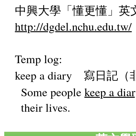
中興大學「懂更懂」英
http://dgdel.nchu.edu.tw/
Temp log:
keep a diary 寫日記（非 
Some people
keep a dia
their lives.