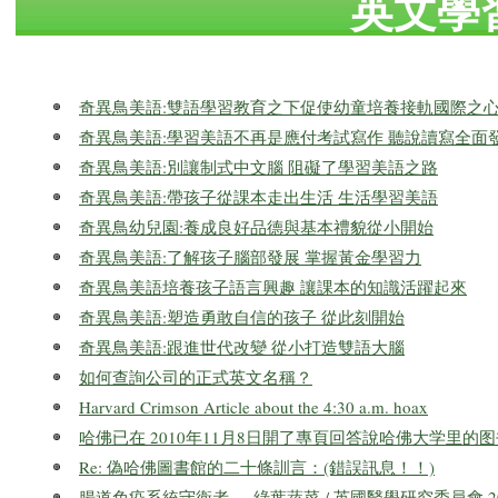
英文學
奇異鳥美語:雙語學習教育之下促使幼童培養接軌國際之
奇異鳥美語:學習美語不再是應付考試寫作 聽說讀寫全面
奇異鳥美語:別讓制式中文腦 阻礙了學習美語之路
奇異鳥美語:帶孩子從課本走出生活 生活學習美語
奇異鳥幼兒園:養成良好品德與基本禮貌從小開始
奇異鳥美語:了解孩子腦部發展 掌握黃金學習力
奇異鳥美語培養孩子語言興趣 讓課本的知識活躍起來
奇異鳥美語:塑造勇敢自信的孩子 從此刻開始
奇異鳥美語:跟進世代改變 從小打造雙語大腦
如何查詢公司的正式英文名稱？
Harvard Crimson Article about the 4:30 a.m. hoax
哈佛已在 2010年11月8日開了專頁回答說哈佛大学里的图
Re: 偽哈佛圖書館的二十條訓言：(錯誤訊息！！)
腸道免疫系統守衛者──綠葉蔬菜 / 英國醫學研究委員會 20