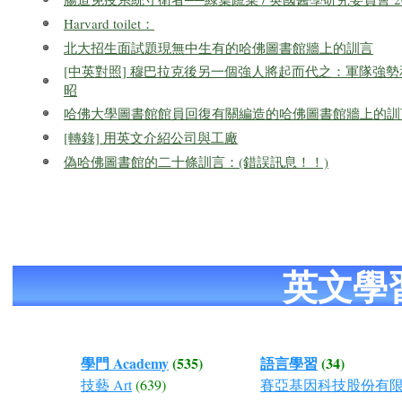
Harvard toilet：
北大招生面試題現無中生有的哈佛圖書館牆上的訓言
[中英對照] 穆巴拉克後另一個強人將起而代之：軍隊強勢
昭
哈佛大學圖書館館員回復有關編造的哈佛圖書館牆上的訓
[轉錄] 用英文介紹公司與工廠
偽哈佛圖書館的二十條訓言：(錯誤訊息！！)
英文學
學門 Academy
(535)
語言學習
(34)
技藝 Art
(639)
賽亞基因科技股份有