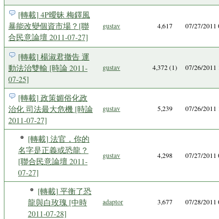
[轉載] 4P曖昧 梅鐸風
暴能改變個資市場？[聯
gustav
4,617
07/27/2011
合民意論壇 2011-07-27]
[轉載] 楊淑君撤告 運
動法治雙輸 [時論 2011-
gustav
4,372 (1)
07/26/2011
07-25]
[轉載] 政策媚俗化政
治化 司法最大危機 [時論
gustav
5,239
07/26/2011
2011-07-27]
[轉載] 法官，你的
名字是正義或恐龍？
gustav
4,298
07/27/2011
[聯合民意論壇 2011-
07-27]
[轉載] 平衡了恐
龍與白玫瑰 [中時
adaptor
3,677
07/28/2011
2011-07-28]