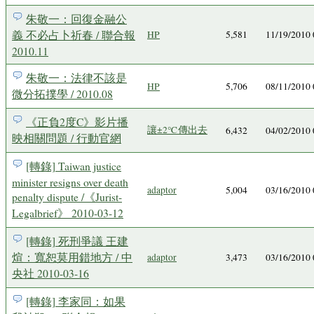
朱敬一：回復金融公
義 不必占卜祈春 / 聯合報
HP
5,581
11/19/2010
2010.11
朱敬一：法律不該是
HP
5,706
08/11/2010
微分拓撲學 / 2010.08
《正負2度C》影片播
讓±2℃傳出去
6,432
04/02/2010
映相關問題 / 行動官網
[轉錄] Taiwan justice
minister resigns over death
adaptor
5,004
03/16/2010
penalty dispute /《Jurist-
Legalbrief》 2010-03-12
[轉錄] 死刑爭議 王建
煊：寬恕莫用錯地方 / 中
adaptor
3,473
03/16/2010
央社 2010-03-16
[轉錄] 李家同：如果