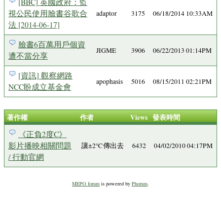
[BBC] 英國政府：監
視公民使用臉書谷歌合
adaptor
3175
06/18/2014 10:33AM
法 [2014-06-17]
臉書6百萬用戶個資
JIGME
3906
06/22/2013 01:14PM
遭不當分享
[資訊] 觀察網路
apophasis
5016
08/15/2011 02:21PM
NCC盼成立基金會
著作權
作者
Views
發表時間
《正負2度C》
影片播映相關問題
讓±2℃傳出去
6432
04/02/2010 04:17PM
/ 行動官網
MEPO forum
is powered by
Phorum
.