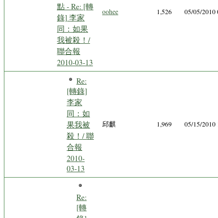
點 - Re: [轉
oohee
1,526
05/05/2010
錄] 李家
同：如果
我被殺！/
聯合報
2010-03-13
Re:
[轉錄]
李家
同：如
果我被
邱麒
1,969
05/15/2010
殺！/ 聯
合報
2010-
03-13
Re:
[轉