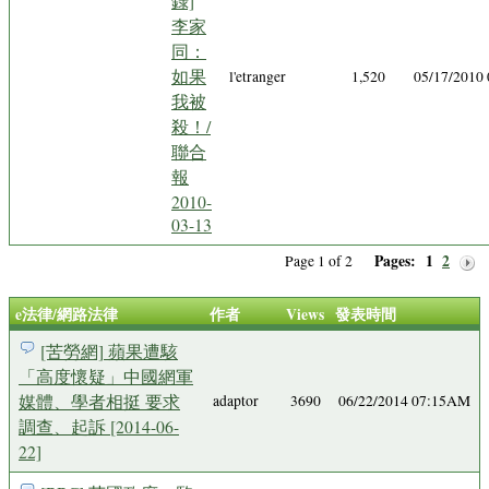
錄]
李家
同：
如果
l'etranger
1,520
05/17/2010
我被
殺！/
聯合
報
2010-
03-13
Pages:
1
2
Page 1 of 2
e法律/網路法律
作者
Views
發表時間
[苦勞網] 蘋果遭駭
「高度懷疑」中國網軍
媒體、學者相挺 要求
adaptor
3690
06/22/2014 07:15AM
調查、起訴 [2014-06-
22]