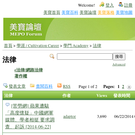
Welcome!
登入
註冊
美寶首頁
美寶百科
美寶論壇
美寶落格
美寶地圖
首頁
>
學涯 / Cultivation Career
>
學門 Academy
>
法律
法律
Advanced
e法律/網路法律
著作權
發表文章
查閱百科
RSS
Pages:
1
2
Page 1 of 2
法律
作者
Views
發表時間
[苦勞網] 蘋果遭駭
「高度懷疑」中國網軍
adaptor
3,690
06/22/2014
媒體、學者相挺 要求調
查、起訴 [2014-06-22]