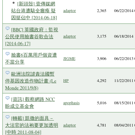
[新頭殼] 壹傳媒網
站台港遭駭全癱瘓 疑
adaptor
2,365
06/22/2014
因挺佔中 [2014-06-18]
[BBC] 英國政府：監視
公民使用臉書谷歌合法
adaptor
3,175
06/18/2014
[2014-06-17]
臉書6百萬用戶個資遭
JIGME
3,906
06/22/2013
不當分享
歐洲法院譴責法國暫
停基因改造作物計畫 (Le
HP
4,292
11/22/2011
Monde 2011/9/8)
[資訊] 觀察網路 NCC
apophasis
5,016
08/15/2011
盼成立基金會
[轉載] 凱撒的面具－
大法官的法袍要更加透明
adaptor
4,781
08/04/2011
[中時 2011-08-04]