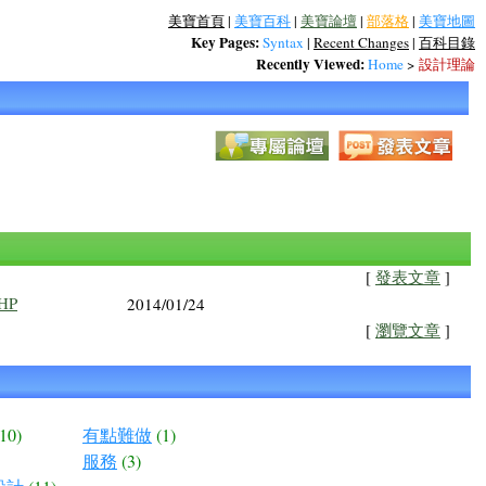
美寶首頁
|
美寶百科
|
美寶論壇
|
部落格
|
美寶地圖
Key Pages:
Syntax
|
Recent Changes
|
百科目錄
Recently Viewed:
Home
>
設計理論
[
發表文章
]
HP
2014/01/24
[
瀏覽文章
]
(10)
有點難做
(1)
服務
(3)