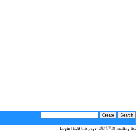
Login
|
Edit this page
|
設計理論 mailing list