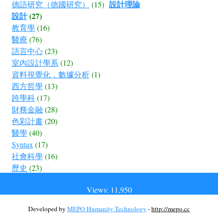
設計理論
德語研究（德國研究）
(15)
設計
(27)
教育學
(16)
醫療
(76)
語言中心
(23)
室內設計學系
(12)
資料視覺化，數據分析
(1)
西方哲學
(13)
跨學科
(17)
財務金融
(28)
色彩計畫
(20)
醫學
(40)
Syntax
(17)
社會科學
(16)
歷史
(23)
Views: 11,950
Developed by
MEPO Humanity Technology
-
http://mepo.cc