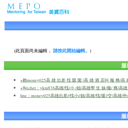
請按此開始編輯。
(此頁面尚未編輯，
)
服
+賴money025高 雄 出差 找 囡 囡 /高 雄 酒 店叫 服 務/高 
+Wechet：ykm876高雄/找/小 /姐/高雄學 生 妹/服/ 務/高
line：money025高雄出差//找小//姐/高雄/找/援//交/高雄/外/
服