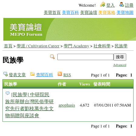
Welcome!
登入
註冊
美寶首頁
美寶百科
美寶論壇
美寶落格
美寶地圖
首頁
>
學涯 / Cultivation Career
>
學門 Academy
>
社會科學
>
民族學
民族學
Advanced
發表文章
查閱百科
RSS
Pages:
1
Page 1 of 1
民族學
作者
Views
發表時間
[民族學] 中研院民
族所舉辦台灣民俗學研
apophasis
4,672
07/01/2011 07:50AM
究先行者劉枝萬先生文
物捐贈與座談會
Pages:
1
Page 1 of 1