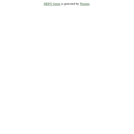
MEPO forum
is powered by
Phorum
.