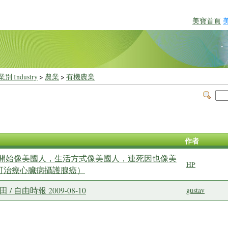
美寶首頁
別 Industry
>
農業
>
有機農業
作者
開始像美國人，生活方式像美國人，連死因也像美
HP
可治療心臟病攝護腺癌）
自由時報 2009-08-10
gustav