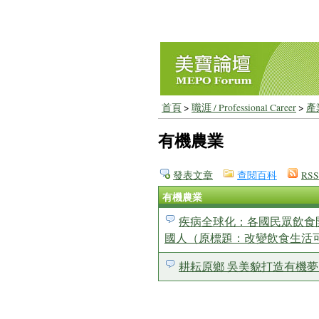
首頁
>
職涯 / Professional Career
>
產業
有機農業
發表文章
查閱百科
RSS
有機農業
疾病全球化：各國民眾飲食
國人（原標題：改變飲食生活
耕耘原鄉 吳美貌打造有機夢田 / 