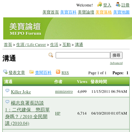
Welcome!
登入
註冊
美寶首頁
美寶百科
美寶論壇
美寶落格
美寶地圖
首頁
>
生涯 / Life Career
>
生活
>
互動
>
溝通
溝通
Advanced
發表文章
查閱百科
RSS
Pages:
1
Page 1 of 1
溝通
作者
Views
發表時間
Killer Joke
mimizorro
4,699
11/15/2011 06:59AM
楊志良署長訪談
1：二代建保 懲罰單
HP
6,714
04/10/2010 01:07AM
身嗎？ / 2010 全民開
講 (2010.04)