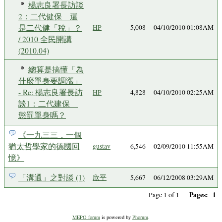
楊志良署長訪談
2：二代健保 還
是二代健「稅」？
HP
5,008
04/10/2010 01:08AM
/ 2010 全民開講
(2010.04)
總算是搞懂「為
什麼單身要調漲」
- Re: 楊志良署長訪
HP
4,828
04/10/2010 02:25AM
談1：二代建保
懲罰單身嗎？
《一九三三．一個
猶太哲學家的德國回
gustav
6,546
02/09/2010 11:55AM
憶》
「溝通」之對談 (1)
欣平
5,667
06/12/2008 03:29AM
Pages:
1
Page 1 of 1
MEPO forum
is powered by
Phorum
.