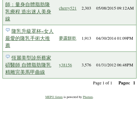
師：量身自體脂肪隆
cherry521
2,303
05/08/2015 09:12AM
乳療程 造出迷人美身
線
隆乳升級罩杯~女人
最愛的隆乳手術大推
夢露餅乾
1,913
04/30/2014 01:09PM
薦
恆麗美型診所蔡家
碩醫師 自體脂肪隆乳
y38156
3,576
01/31/2012 06:48PM
精雕完美馬甲曲線
Pages:
1
Page 1 of 1
MEPO forum
is powered by
Phorum
.