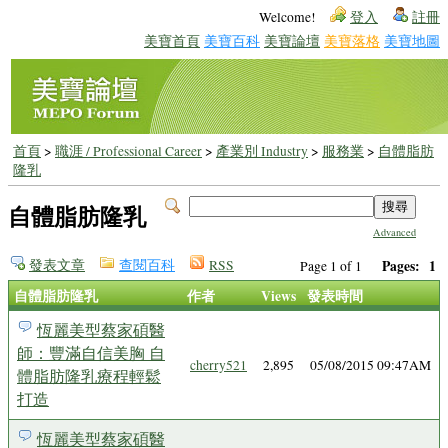
Welcome!
登入
註冊
美寶首頁
美寶百科
美寶論壇
美寶落格
美寶地圖
首頁
>
職涯 / Professional Career
>
產業別 Industry
>
服務業
>
自體脂肪
隆乳
自體脂肪隆乳
Advanced
發表文章
查閱百科
RSS
Pages:
1
Page 1 of 1
自體脂肪隆乳
作者
Views
發表時間
恆麗美型蔡家碩醫
師：豐滿自信美胸 自
cherry521
2,895
05/08/2015 09:47AM
體脂肪隆乳療程輕鬆
打造
恆麗美型蔡家碩醫