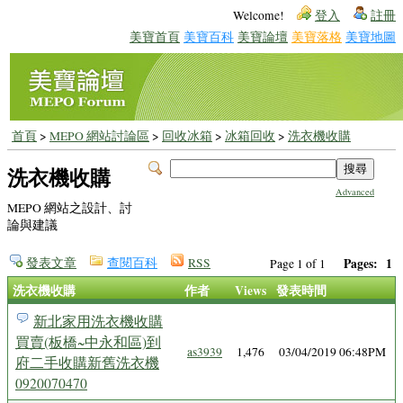
Welcome!
登入
註冊
美寶首頁
美寶百科
美寶論壇
美寶落格
美寶地圖
首頁
>
MEPO 網站討論區
>
回收冰箱
>
冰箱回收
>
洗衣機收購
洗衣機收購
Advanced
MEPO 網站之設計、討
論與建議
發表文章
查閱百科
RSS
Pages:
1
Page 1 of 1
洗衣機收購
作者
Views
發表時間
新北家用洗衣機收購
買賣(板橋~中永和區)到
as3939
1,476
03/04/2019 06:48PM
府二手收購新舊洗衣機
0920070470