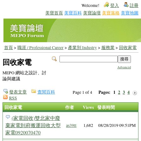
Welcome!
登入
註冊
美寶首頁
美寶百科
美寶論壇
美寶落格
美寶地圖
首頁
>
職涯 / Professional Career
>
產業別 Industry
>
服務業
>
回收家電
回收家電
Advanced
MEPO 網站之設計、討
論與建議
發表文章
查閱百科
Pages:
1
2
3
4
Page 1 of 4
RSS
回收家電
作者
Views
發表時間
(家電回收)雙北家中廢
棄家電到府搬運回收大型
as39tt
1,682
08/28/2019 09:51PM
家電0920070470