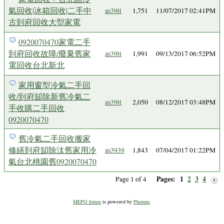
氣回收|冰箱回收|二手中
as39tt
1,751
11/07/2017 02:41PM
古到府回收大型家電
0920070470家電二手
到府回收故障/廢棄舊家
as39tt
1,991
09/13/2017 06:52PM
電回收台北新北
家用窗型冷氣二手回
收/到府缷除新舊冷氣二
as39tt
2,050
08/12/2017 03:48PM
手收購二手回收
0920070470
舊冷氣二手回收搬家
修繕到府缷除汰舊家用冷
as3939
1,843
07/04/2017 01:22PM
氣台北桃園舊0920070470
Pages:
1
2
3
4
Page 1 of 4
MEPO forum
is powered by
Phorum
.