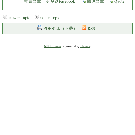
推薦文章
分享到Facebook
回應文章
Quote
Newer Topic
Older Topic
PDF 列印（下載）
RSS
MEPO forum
is powered by
Phorum
.