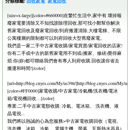
分類標籤:
回收家電
家電回收
[size=x-large][color=#660000]在繁忙生活中,家中有 壞掉報
廢家電要清除又不知找誰除理回收,那可找小鄭幫你解決
舊家電回收及廢家電回收/到府搬運清除,大樓電梯、不限
公寓樓層的限制都可以到府回收大型舊廢家電。
我們是一家二手中古家電收購/家電買賣/家電回收的店家!
你有二手或中古的新舊家電用不到或(搬家、修繕)覺得麻
煩.你(妳)都可聯絡我們會有專人到府收購.回收讓你省去
搬運和時間![/color]
[url=http://blog.cnyes.com/My/as39tt/]http://blog.cnyes.com/My/as39
[color=#FF0000]家電收購/中古家電/冷氣機/洗衣機/電冰
箱/電視機回收…[/color]
專業:二手中古家電類收購: 冷氣、電冰箱、 洗衣機、液
晶電視...
我們將以熱誠的心為您服務>中古家電收購回收（電視、
洗衣機、冰箱、冷氣 、電腦主機、螢幕、瓦斯熱水器具)