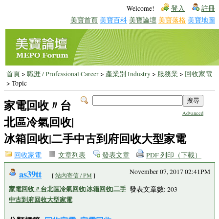
Welcome!
登入
註冊
美寶首頁
美寶百科
美寶論壇
美寶落格
美寶地圖
首頁
>
職涯 / Professional Career
>
產業別 Industry
>
服務業
>
回收家電
> Topic
家電回收〃台
Advanced
北區冷氣回收|
冰箱回收|二手中古到府回收大型家電
回收家電
文章列表
發表文章
PDF 列印（下載）
as39tt
November 07, 2017 02:41PM
[
站內寄信 / PM
]
家電回收〃台北區冷氣回收|冰箱回收|二手
發表文章數: 203
中古到府回收大型家電