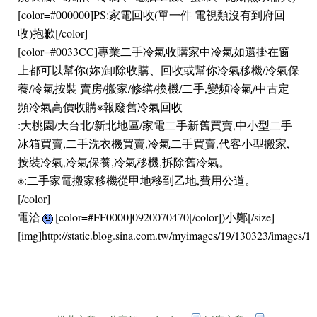
[color=#000000]PS:家電回收(單一件 電視類沒有到府回
收)抱歉[/color]
[color=#0033CC]專業二手冷氣收購家中冷氣如還掛在窗
上都可以幫你(妳)卸除收購、回收或幫你冷氣移機/冷氣保
養/冷氣按裝 賣房/搬家/修缮/換機/二手,變頻冷氣/中古定
頻冷氣高價收購※報廢舊冷氣回收
:大桃園/大台北/新北地區/家電二手新舊買賣,中小型二手
冰箱買賣,二手洗衣機買賣,冷氣二手買賣,代客小型搬家,
按裝冷氣,冷氣保養,冷氣移機,拆除舊冷氣。
※:二手家電搬家移機從甲地移到乙地,費用公道。
[/color]
電洽
[color=#FF0000]0920070470[/color])小鄭[/size]
[img]http://static.blog.sina.com.tw/myimages/19/130323/images/