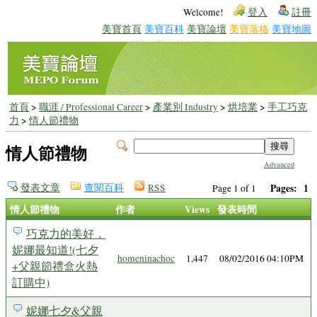
Welcome!
登入
註冊
美寶首頁
美寶百科
美寶論壇
美寶落格
美寶地圖
首頁
>
職涯 / Professional Career
>
產業別 Industry
>
烘培業
>
手工巧克
力
>
情人節禮物
情人節禮物
Advanced
發表文章
查閱百科
RSS
Pages:
1
Page 1 of 1
情人節禮物
作者
Views
發表時間
巧克力的美好，
妮娜最知道!(七夕
homeninachoc
1,447
08/02/2016 04:10PM
+父親節禮盒火熱
訂購中)
妮娜七夕&父親