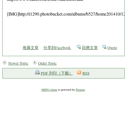
[IMG]http://i1290.photobucket.com/albums/b527/home201410/12
推薦文章
分享到Facebook
回應文章
Quote
Newer Topic
Older Topic
PDF 列印（下載）
RSS
MEPO forum
is powered by
Phorum
.