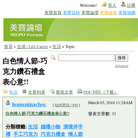
Welcome!
登入
註冊
美寶首頁
美寶百科
美寶論壇
美寶落格
美寶地圖
首頁
>
生涯 / Life Career
>
生活
> Topic
白色情人節-巧
Advanced
克力鑽石禮盒
表心意!!
生活
文章列表
發表文章
PDF 列印（下載）
homeninachoc
March 03, 2016 11:28AM
[
站內寄信 / PM
]
白色情人節-巧克力鑽石禮盒表心意!!
發表文章數: 33
分類標籤:
生活
婚禮小物
清境伴手
禮
手工巧克力
巧克力禮盒
情人節