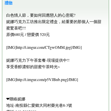
禮物
白色情人節，要如何回應戀人的心意呢?
妮娜巧克力工坊推出限定禮盒，給重要的那個人一個甜
蜜驚喜吧!!!
原價680元 / 戀愛價 520元
[IMG]http://i.imgur.com/CTgwOMM.jpg[/IMG]
妮娜巧克力下午茶套餐-現場提供中!!
享受香醇濃郁的甜蜜午茶時光~
[IMG]http://i.imgur.com/p5VJBnb.png[/IMG]
❤聯絡妮娜
地址-南投縣仁愛鄉大同村榮光巷8-3號