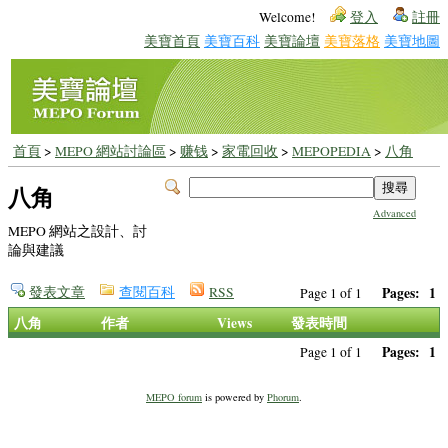
Welcome!
登入
註冊
美寶首頁
美寶百科
美寶論壇
美寶落格
美寶地圖
首頁
>
MEPO 網站討論區
>
赚钱
>
家電回收
>
MEPOPEDIA
>
八角
八角
Advanced
MEPO 網站之設計、討
論與建議
發表文章
查閱百科
RSS
Pages:
1
Page 1 of 1
八角
作者
Views
發表時間
Pages:
1
Page 1 of 1
MEPO forum
is powered by
Phorum
.