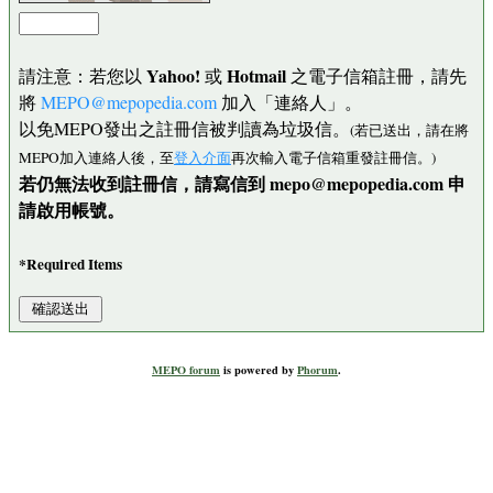
Yahoo!
Hotmail
請注意：若您以
或
之電子信箱註冊，請先
將
MEPO@mepopedia.com
加入「連絡人」。
以免MEPO發出之註冊信被判讀為垃圾信。
(若已送出，請在將
MEPO加入連絡人後，至
登入介面
再次輸入電子信箱重發註冊信。)
若仍無法收到註冊信，請寫信到 mepo@mepopedia.com 申
請啟用帳號。
*Required Items
MEPO forum
is powered by
Phorum
.