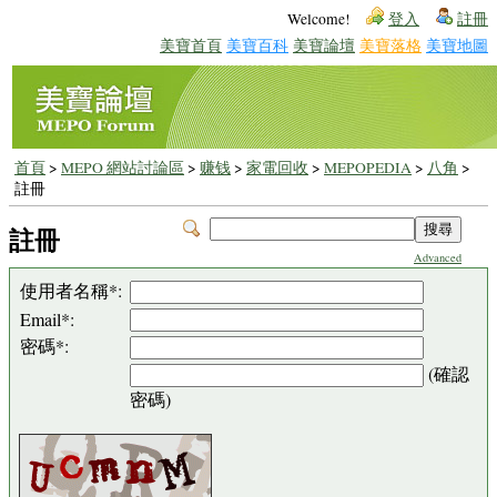
Welcome!
登入
註冊
美寶首頁
美寶百科
美寶論壇
美寶落格
美寶地圖
首頁
>
MEPO 網站討論區
>
赚钱
>
家電回收
>
MEPOPEDIA
>
八角
>
註冊
註冊
Advanced
使用者名稱*:
Email*:
密碼*:
(確認
密碼)