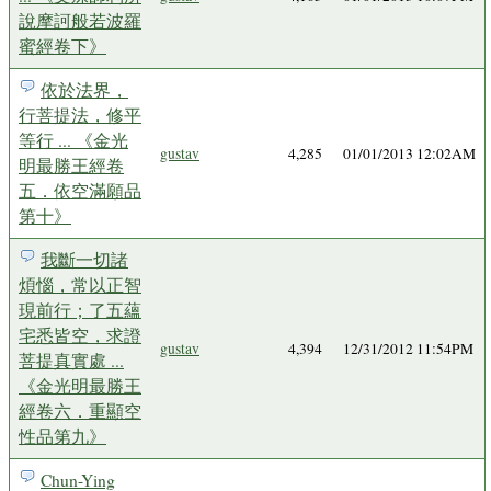
說摩訶般若波羅
蜜經卷下》
依於法界，
行菩提法，修平
等行 ... 《金光
gustav
4,285
01/01/2013 12:02AM
明最勝王經卷
五．依空滿願品
第十》
我斷一切諸
煩惱，常以正智
現前行；了五蘊
宅悉皆空，求證
gustav
4,394
12/31/2012 11:54PM
菩提真實處 ...
《金光明最勝王
經卷六．重顯空
性品第九》
Chun-Ying