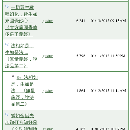
一切眾生種
種幻化，皆生如
來圓覺妙心 ...
gustav
6,241
01/13/2013 09:15AM
《大方廣圓覺修
多羅了義經》
法相如是，
生如是法 ...
gustav
5,798
01/11/2013 11:50PM
《無量義經．說
法品第二》
Re: 法相如
是，生如是
法 ... 《無量
gustav
1,864
01/12/2013 11:14AM
義經．說法
品第二》
猶如金鋌先
加鎚打方知好惡
... 《文殊師利所
gustav
4,165
01/01/2013 10:07PM