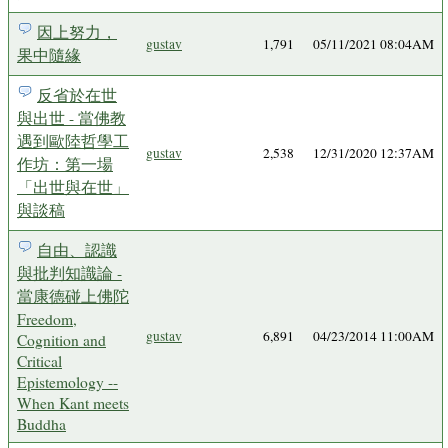
因上努力，
gustav
1,791
05/11/2021 08:04AM
果中隨緣
反省於在世
與出世 - 當佛教
遇到歐陸哲學工
gustav
2,538
12/31/2020 12:37AM
作坊：第一場
「出世與在世」
與談稿
自由、認識
與批判知識論 -
當康德碰上佛陀
Freedom,
gustav
6,891
04/23/2014 11:00AM
Cognition and
Critical
Epistemology --
When Kant meets
Buddha