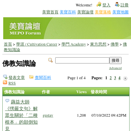
Welcome!
登入
註冊
美寶首頁
美寶百科
美寶論壇
美寶落格
美寶地圖
首頁
>
學涯 / Cultivation Career
>
學門 Academy
>
東方思想
>
佛學
>
佛
教知識論
佛教知識論
Advanced
發表文章
查閱百科
Pages:
1
2
3
4
Page 1 of 4
RSS
佛教知識論
作者
Views
發表時間
藕益大師
《愣嚴文句》解
眾生關於「二種
gustav
1,208
07/10/2022 09:42PM
根本」的顛倒知
見