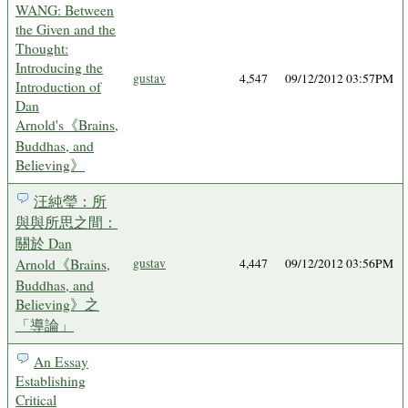
WANG: Between
the Given and the
Thought:
Introducing the
gustav
4,547
09/12/2012 03:57PM
Introduction of
Dan
Arnold's《Brains,
Buddhas, and
Believing》
汪純瑩：所
與與所思之間：
關於 Dan
Arnold《Brains,
gustav
4,447
09/12/2012 03:56PM
Buddhas, and
Believing》之
「導論」
An Essay
Establishing
Critical