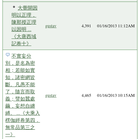
大覺開因
明以正理，
陳那授正理
gustav
4,391
01/16/2013 11:12AM
以因明 ...
《大唐西域
記卷十》
不實妄分
別，是名為密
相；若能如實
知，諸密網皆
斷。凡愚不能
了，隨言而取
gustav
4,465
01/16/2013 10:15AM
義；譬如蠶處
繭，妄想自纏
縛。 ...《大乘入
楞伽經卷第四．
無常品第三之
一》