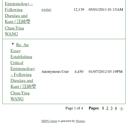
Epistemology –
Following
gustav
12,139
05/01/2011 01:15AM
Dignāga and
Kant / 汪純瑩
Chun-Ying
WANG
Re: An
Essay
Establishing
Critical
Epistemology
Anonymous User
4,450
01/07/2012 03:19PM
– Following
Dignāga and
Kant / 汪純瑩
Chun-Ying
WANG
Pages:
1
2
3
4
Page 1 of 4
MEPO forum
is powered by
Phorum
.