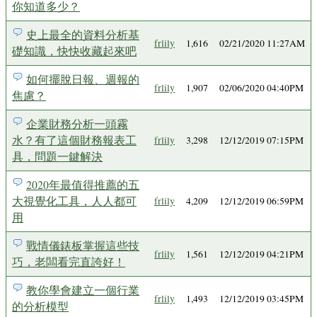
你知道多少？
史上最全的資料分析基
frlily
1,616
02/21/2020 11:27AM
礎知識，快快收藏起來吧
如何擺脫日報、週報的
frlily
1,907
02/06/2020 04:40PM
焦慮？
企業財務分析一頭霧
水？有了這個財務報表工
frlily
3,298
12/12/2019 07:15PM
具，問題一鍵解決
2020年最值得推薦的五
大視覺化工具，人人都可
frlily
4,209
12/12/2019 06:59PM
用
戰情儀錶板掌握這些技
frlily
1,561
12/12/2019 04:21PM
巧，老闆看完直誇好！
教你學會建立一個行業
frlily
1,493
12/12/2019 03:45PM
的分析模型