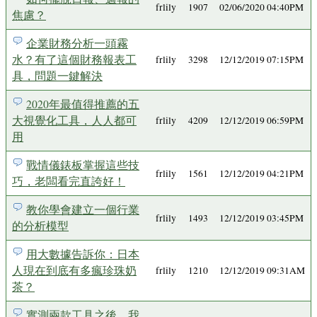
frlily
1907
02/06/2020 04:40PM
焦慮？
企業財務分析一頭霧
水？有了這個財務報表工
frlily
3298
12/12/2019 07:15PM
具，問題一鍵解決
2020年最值得推薦的五
大視覺化工具，人人都可
frlily
4209
12/12/2019 06:59PM
用
戰情儀錶板掌握這些技
frlily
1561
12/12/2019 04:21PM
巧，老闆看完直誇好！
教你學會建立一個行業
frlily
1493
12/12/2019 03:45PM
的分析模型
用大數據告訴你：日本
人現在到底有多瘋珍珠奶
frlily
1210
12/12/2019 09:31AM
茶？
實測兩款工具之後，我