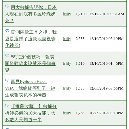
用大數據告訴你：日本
人現在到底有多瘋珍珠奶
frlily
1,210
12/12/2019 09:31AM
茶？
實測兩款工具之後，我
還是選擇了這款地圖視覺
frlily
2,355
12/10/2019 03:19PM
化神器!
學完這9個技巧，報表
開發對你來說就不是個事
frlily
1,719
12/10/2019 01:46PM
兒
再見Python +Excel
VBA！我終於等到了一鍵
frlily
1,583
12/05/2019 08:55PM
生成報表範本的神器
【推薦收藏！】數據分
析師必備的10大技能，大
frlily
1,768
10/25/2019 08:10PM
多數人只知道一半