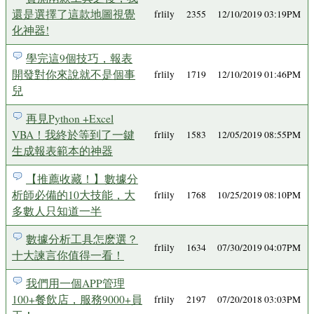
還是選擇了這款地圖視覺
frlily
2355
12/10/2019 03:19PM
化神器!
學完這9個技巧，報表
開發對你來說就不是個事
frlily
1719
12/10/2019 01:46PM
兒
再見Python +Excel
VBA！我終於等到了一鍵
frlily
1583
12/05/2019 08:55PM
生成報表範本的神器
【推薦收藏！】數據分
析師必備的10大技能，大
frlily
1768
10/25/2019 08:10PM
多數人只知道一半
數據分析工具怎麽選？
frlily
1634
07/30/2019 04:07PM
十大諫言你值得一看！
我們用一個APP管理
100+餐飲店，服務9000+員
frlily
2197
07/20/2018 03:03PM