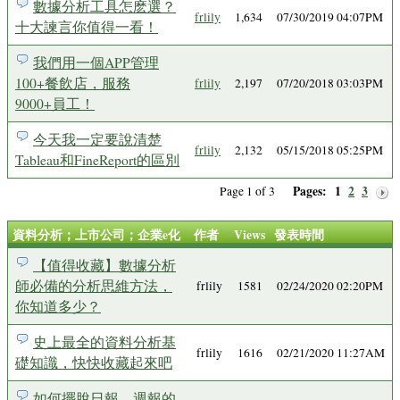
數據分析工具怎麽選？
frlily
1,634
07/30/2019 04:07PM
十大諫言你值得一看！
我們用一個APP管理
100+餐飲店，服務
frlily
2,197
07/20/2018 03:03PM
9000+員工！
今天我一定要說清楚
frlily
2,132
05/15/2018 05:25PM
Tableau和FineReport的區別
Pages:
1
2
3
Page 1 of 3
資料分析；上市公司；企業e化
作者
Views
發表時間
【值得收藏】數據分析
師必備的分析思維方法，
frlily
1581
02/24/2020 02:20PM
你知道多少？
史上最全的資料分析基
frlily
1616
02/21/2020 11:27AM
礎知識，快快收藏起來吧
如何擺脫日報、週報的