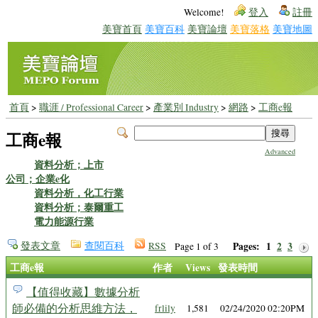
Welcome!
登入
註冊
美寶首頁
美寶百科
美寶論壇
美寶落格
美寶地圖
首頁
>
職涯 / Professional Career
>
產業別 Industry
>
網路
>
工商e報
工商e報
Advanced
資料分析；上市
公司；企業e化
資料分析，化工行業
資料分析；泰爾重工
電力能源行業
發表文章
查閱百科
RSS
Pages:
1
2
3
Page 1 of 3
工商e報
作者
Views
發表時間
【值得收藏】數據分析
師必備的分析思維方法，
frlily
1,581
02/24/2020 02:20PM