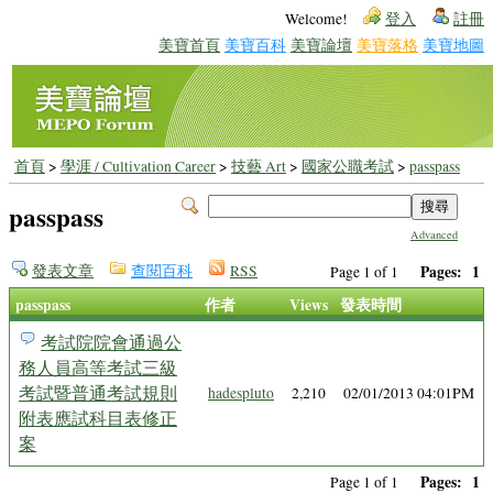
Welcome!
登入
註冊
美寶首頁
美寶百科
美寶論壇
美寶落格
美寶地圖
首頁
>
學涯 / Cultivation Career
>
技藝 Art
>
國家公職考試
>
passpass
passpass
Advanced
發表文章
查閱百科
RSS
Pages:
1
Page 1 of 1
passpass
作者
Views
發表時間
考試院院會通過公
務人員高等考試三級
考試暨普通考試規則
hadespluto
2,210
02/01/2013 04:01PM
附表應試科目表修正
案
Pages:
1
Page 1 of 1