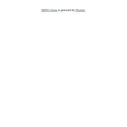
MEPO forum
is powered by
Phorum
.