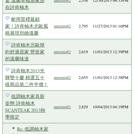
宴 溫馨幸福居家盡
queenss82
2,558
12/30/2013 06:33PM
在詩肯柚木
耐用質樸最顧
家！詩肯柚木北歐風
queenss82
2,795
11/27/2013 01:16PM
格展現別緻溫馨
詩肯柚木北歐簡
約舒適居家 營造家
queenss82
2,619
11/01/2013 12:39PM
的溫馨味道
詩肯柚木2013光
輝雙十慶 精選五十
queenss82
2,655
11/01/2013 12:38PM
樣商品第二件半價！
低調柚木家具新
姿態 詩肯柚木
queenss82
2,829
10/04/2013 04:19PM
SCANTEAK 2013秋
季限定
Re: 低調柚木家