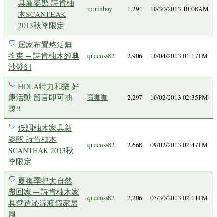
具新姿態 詩肯柚
mrrinboy
1,294
10/30/2013 10:08AM
木SCANTEAK
2013秋季限定
居家布置悠活無
拘束 ─ 詩肯柚木經典
queenss82
2,906
10/04/2013 04:17PM
沙發組
HOLA特力和樂 好
康活動 留言即可抽
寶咖咖
2,297
10/02/2013 02:35PM
獎!!
低調柚木家具新
姿態 詩肯柚木
queenss82
2,668
09/02/2013 02:47PM
SCANTEAK 2013秋
季限定
夏換季把大自然
帶回家 ─ 詩肯柚木家
queenss82
2,206
07/30/2013 02:11PM
具營造沁涼渡假家居
風