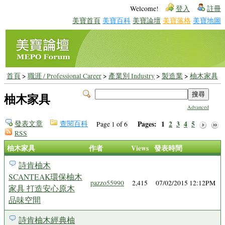
Welcome!
登入
註冊
美寶首頁
美寶百科
美寶論壇
美寶落格
美寶地圖
首頁
>
職涯 / Professional Career
>
產業別 Industry
>
製造業
>
柚木家具
柚木家具
Advanced
發表文章
查閱百科
Pages:
1
2
3
4
5
Page 1 of 6
RSS
柚木家具
作者
Views
發表時間
詩肯柚木
SCANTEAK環保柚木
pazzo55990
2,415
07/02/2015 12:12PM
家具 打造安心原木
品味空間
詩肯柚木經典柚