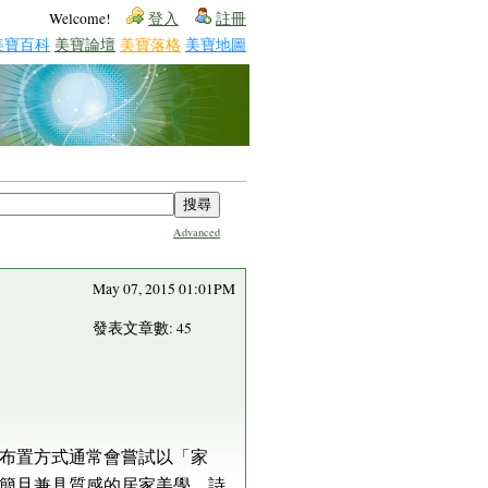
Welcome!
登入
註冊
美寶百科
美寶論壇
美寶落格
美寶地圖
Advanced
May 07, 2015 01:01PM
發表文章數: 45
布置方式通常會嘗試以「家
簡且兼具質感的居家美學。詩