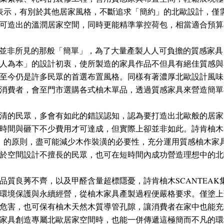
團隊表示，有別於其他居家風格，不斷追求「簡約」的北歐設計，僅
可造出的溫潤居家空間，同時更能精準掌控荷包，相當適合預算
的北歐設計，並非所見的那般「簡單」，為了大量產製人人可負擔的質感
人為本」的設計初衷，使所製造的家具作品不但具有絕佳質感與
至今仍是許多民眾的首選布置風格。同樣有著濃厚北歐設計風味的S
消費者，會至門市選購各式柚木單品，透過質感家具來營造簡單
清的民眾，多會有如此的錯誤認知，認為要打造出北歐般的居家
時間與砸下不少費用才可達成，但實際上卻並非如此。詩肯柚木S
 6」的原則，盡可能減少木作裝潢的必要性，充分運用質感柚木
於空間設計不擅長的民眾，也可在短時間內成功營造理想中的北
品質良莠不齊，以及甲醛含量超標隱憂，詩肯柚木SCANTEA
環境保護與永續經營，從柚木家具產製過程便嚴格要求。僅塗上
危害，也可保有柚木天然木質導管孔隙，讓消費者在家中也能充
家具創造專屬北歐居家空間時，也能一併傳遞這極簡而不凡的環