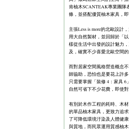
肯柚木SCANTEAK專業
條，並搭配優質柚木家具，即
主張Less is more
用大自然製材，並回歸於「以
樣從生活中出發的設計魅力，
及，確實不少喜愛北歐空間的
而對居家空間風格營造概念不
師協助，恐怕也是要花上許多
只需要掌握「裝修 4：家具
自然可省下不少花費，即使對
有別於木作工程的耗時、木材
的單品柚木家具，更致力追求
了可降低環境汙染及人體健康
與質地，而民眾運用質感柚木