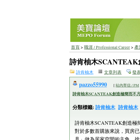
首頁
>
職涯 / Professional Career
>
產業
詩肯柚木SCANTE
詩肯柚木
文章列表
發
pazzo55990
[
站內寄信 / PM
詩肯柚木SCANTEAK創造極簡而不
分類標籤:
詩肯柚木
詩肯柚木
詩肯柚木SCANTEAK創造
對於多數首購族來說，買房已
具」做為居家空間的主角，捨