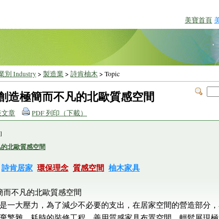
美寶首頁
別 Industry
>
製造業
>
詩肯柚木
> Topic
AK創造極簡而不凡的北歐質感空間
表文章
PDF 列印（下載）
]
凡的北歐質感空間
詩肯居家
環保理念
質感空間
柚木家具
極簡而不凡的北歐質感空間
是一大壓力，為了減少不必要的支出，在居家空間的營造部分，
棄繁雜、耗時的裝修工程，善用質感家具布置空間，輕鬆展現極