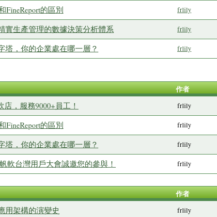
ineReport的區別
frlily
精實生產管理的數據決策分析體系
frlily
金字塔，你的企業處在哪一層？
frlily
作者
飲店，服務9000+員工！
frlily
ineReport的區別
frlily
金字塔，你的企業處在哪一層？
frlily
& 帆軟台灣用戶大會誠邀您的參與！
frlily
作者
應用架構的演變史
frlily