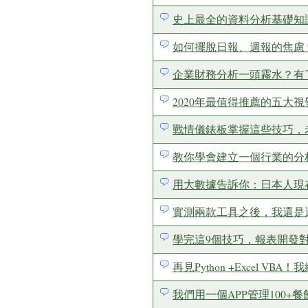
史上最全的資料分析基礎知
如何擺脫日報、週報的焦慮
企業財務分析一頭霧水？有
2020年最值得推薦的五大
戰情儀錶板掌握這些技巧，
教你學會建立一個行業的分
用大數據告訴你：日本人現
實測兩款工具之後，我還是
學完這9個技巧，報表開發
再見Python +Excel 
我們用一個APP管理100+餐