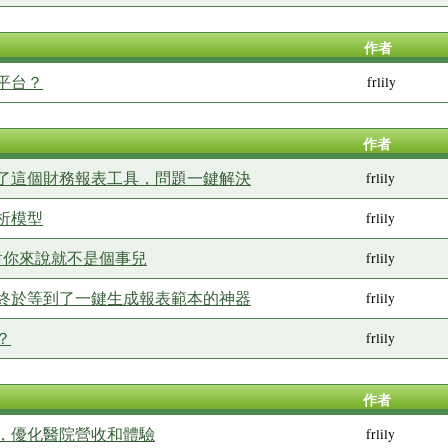
作者
平台？
frlily
作者
了這個財務報表工具，問題一鍵解決
frlily
析模型
frlily
對你來說就不是個事兒
frlily
VBA！我終於等到了一鍵生成報表範本的神器
frlily
？
frlily
作者
，優化醫院營收和體驗
frlily