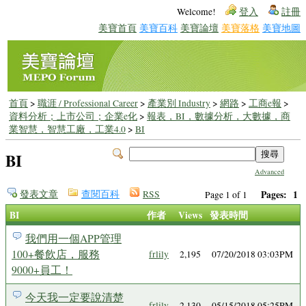
Welcome!
登入
註冊
美寶首頁
美寶百科
美寶論壇
美寶落格
美寶地圖
首頁
>
職涯 / Professional Career
>
產業別 Industry
>
網路
>
工商e報
>
資料分析；上市公司；企業e化
>
報表，BI，數據分析，大數據，商
業智慧，智慧工廠，工業4.0
>
BI
BI
Advanced
發表文章
查閱百科
RSS
Pages:
1
Page 1 of 1
BI
作者
Views
發表時間
我們用一個APP管理
100+餐飲店，服務
frlily
2,195
07/20/2018 03:03PM
9000+員工！
今天我一定要說清楚
frlily
2,130
05/15/2018 05:25PM