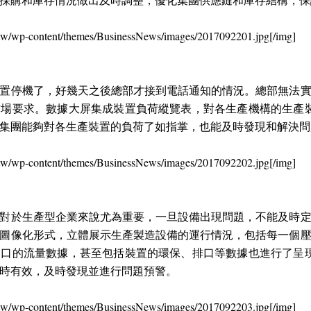
/tw/wp-content/themes/BusinessNews/images/2017092201.jpg[/img]
置停機了，好幾天之後總部才接到電話通知的情況。總部無法
場要求。數據大屏集成裝置負荷縱覽表，對各生產機構的生產
集團能夠對各生產裝置的負荷了如指掌，也能及時發現和解決問
/tw/wp-content/themes/BusinessNews/images/2017092202.jpg[/img]
對於生產型企業來說尤為重要，一旦設備出現問題，不能及時
圖像化形式，立體展示生產製造設備的運行情況，包括每一個
口的流量數據，甚至包括裝置的環保、排口等數據也進行了呈
時有效，及時發現並進行問題預警。
/tw/wp-content/themes/BusinessNews/images/2017092203.jpg[/img]