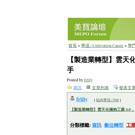
首頁
>
學涯 / Cultivation Career
>
學門
【製造業轉型】雲天化
手
Posted by
frlily
資訊
文章列表
發表文
frlily
[
站內寄信 / PM
]
【製造業轉型】雲天化擁抱工業 4.0
分類標籤:
資訊
數位轉型
工業