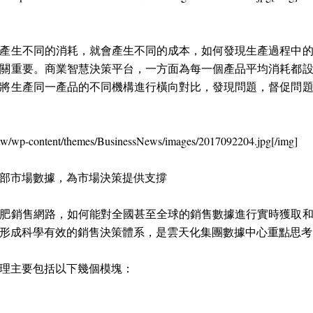
產生不同的消耗，就會產生不同的成本，如何發現生產過程中
關重要。商業智慧決策平台，一方面為每一個產品平均消耗都
將生產同一產品的不同機構進行橫向對比，發現問題，督促問
/tw/wp-content/themes/BusinessNews/images/2017092204.jpg[/img]
部市場數據，為市場決策提供支撐
肥銷售網路，如何能對全國甚至全球的銷售數據進行實時獲取
形成科學有效的銷售決策體系，是雲天化集團數據中心重點思考
理主要包括以下幾個模塊：