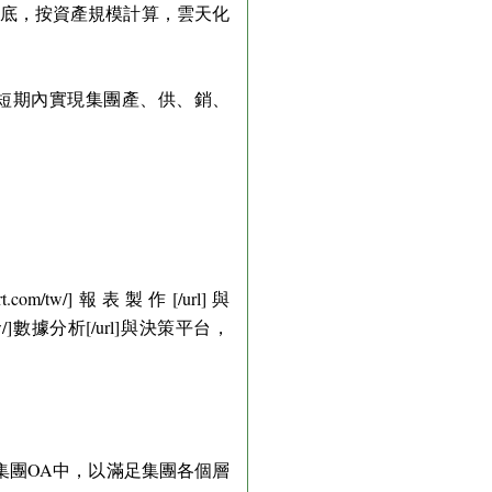
年底，按資產規模計算，雲天化
短期內實現集團產、供、銷、
com/tw/]報表製作[/url]與
t.com/tw/]數據分析[/url]與決策平台，
、集團OA中，以滿足集團各個層