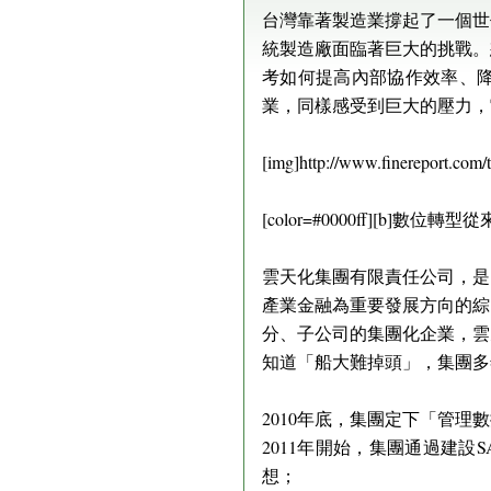
台灣靠著製造業撐起了一個世
統製造廠面臨著巨大的挑戰。
考如何提高內部協作效率、
業，同樣感受到巨大的壓力，
[img]http://www.finereport.com
[color=#0000ff][b]數位轉型
雲天化集團有限責任公司，是
產業金融為重要發展方向的綜
分、子公司的集團化企業，雲
知道「船大難掉頭」，集團多
2010年底，集團定下「管理
2011年開始，集團通過建
想；