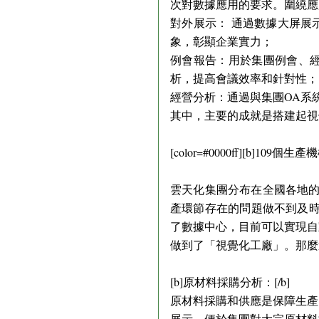
次對數據應用的要求。圍繞應
對外展示： 通過數據大屏展
象，彰顯企業實力；
例會報告：用於集團例會、
析，提高會議效率和針對性；
經營分析：通過與集團OA系
其中，主要的成就是搭建起視
[color=#0000ff][b]1
雲天化集團分布在全國各地的
產環節存在的問題做不到及時反
了數據中心，目前可以實現自
做到了「視覺化工廠」。那麼
[b]原材料採購分析：[/b]
原材料採購和供應是保障生產
展示，便於集團對大宗原材料