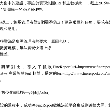
P大集中的建設，專註於實現集團ERP和主數據統一，截止2015
集團統一的SAP ERP中。
基礎上，集團管理者對E化團隊提出了更為艱巨的任務，要求在
現和應用。
已經很難滿足集團管理者的要求，原因包括：
新進行數據建模，無法實現快速上線；
性差。
帆軟FineReport[url=http://www.finereport.
ort.com/tw/]商業智慧[/url]軟體，搭建的[url=http://www.finerepor
。
奠定數位化轉型第一步[/b][/color]
的過程中，成功將FineReport數據決策平台集成到數據大屏