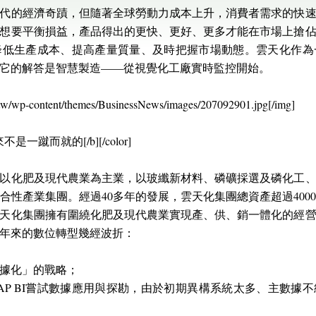
代的經濟奇蹟，但隨著全球勞動力成本上升，消費者需求的快
想要平衡損益，產品得出的更快、更好、更多才能在市場上搶
降低生產成本、提高產量質量、及時把握市場動態。雲天化作為
它的解答是智慧製造——從視覺化工廠實時監控開始。
/tw/wp-content/themes/BusinessNews/images/207092901.jpg[/img]
從來不是一蹴而就的[/b][/color]
以化肥及現代農業為主業，以玻纖新材料、磷礦採選及磷化工
合性產業集團。經過40多年的發展，雲天化集團總資產超過400
天化集團擁有圍繞化肥及現代農業實現產、供、銷一體化的經
年來的數位轉型幾經波折：
數據化」的戰略；
設SAP BI嘗試數據應用與探勘，由於初期異構系統太多、主數據