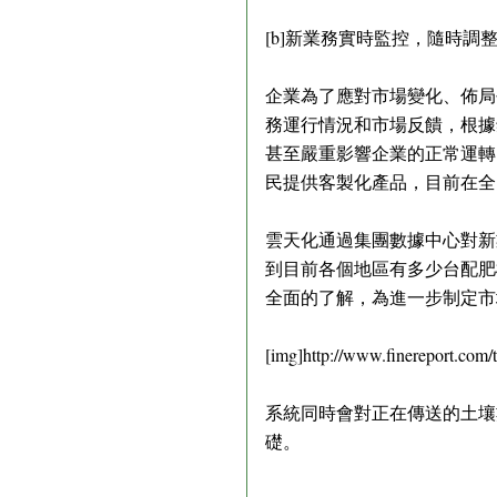
[b]新業務實時監控，隨時調整[/
企業為了應對市場變化、佈局
務運行情況和市場反饋，根據
甚至嚴重影響企業的正常運轉
民提供客製化產品，目前在全
雲天化通過集團數據中心對新
到目前各個地區有多少台配肥
全面的了解，為進一步制定市
[img]http://www.finereport.com
系統同時會對正在傳送的土壤
礎。