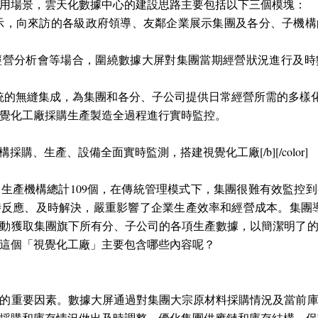
用場景，雲天化數據中心的建設思路主要包括以下三個模塊：
示，向來訪的各級政府領導、友鄰企業展示集團及各分、子機
經營分析會等場合，圍繞數據大屏對集團當期經營狀況進行及時
統的無縫集成，為集團和各分、子公司提供日常經營所需的多樣
覺化工廠採購生產製造全過程進行實時監控。
09個生產機構採購、生產、設備全面實時監測，搭建視覺化工廠[/b][/color]
生產機構總計109個，在傳統管理模式下，集團很難有效監控
應、及時解決，嚴重影響了企業生產效率和經營成本。集團導入了Fi
動獲取集團旗下所有分、子公司的各項生產數據，以簡潔明了
這個「視覺化工廠」主要包含哪些內容呢？
的重要因素。數據大屏通過對集團大宗原材料採購情況及當前
採購和庫存情況做出及時調整，優化集團供應鏈和庫存結構，保