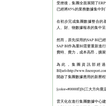
受挫後，集團全面展開了ER
已經將85%的業務數據集中到了
在初步完成集團數據整合的
人、財、物數據報表的集中呈
然而，原先採用的SAP BI
SAP BI作為重BI需要重
費時、費力，成本高昂，擴展
為此，集團資訊部經過調研對比，導入了
BI[url=http://www.finerep
開啟了集團數據應用的新曆程
[color=#0000ff][b]三大方向
雲天化在進行集團數據中心建設