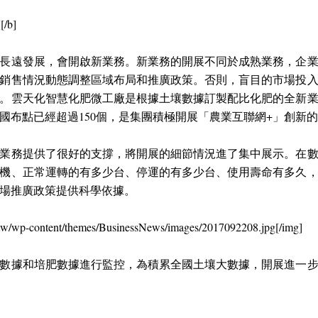
b]
長遠發展，會開啟新業務。新業務的開展不同於成熟業務，企
銷售情況動態調整區域布局和推廣政策。否則，盲目的市場投
。雲天化智慧化肥微工廠是根據土壤數據訂製配比化肥的全新
國布點已經超過150個，是集團積極開展「農業互聯網+」創新
業務提供了很好的支撐，將開展的細節情況進了集中展示。在
機、正常運轉的有多少台、停運的有多少台、使用壽命有多久
場推廣政策提供科學依據。
/tw/wp-content/themes/BusinessNews/images/2017092208.jpg[/img]
數據和培肥數據進行監控，為積累全國土壤大數據，開展進一