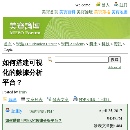
Welcome!
登入
註冊
美寶首頁
美寶百科
美寶論壇
美寶落格
美寶地圖
首頁
>
學涯 / Cultivation Career
>
學門 Academy
>
科學
>
科技
>
資訊
>
Topic
如何搭建可視
Advanced
化的數據分析
平台？
Posted by
frlily
資訊
文章列表
發表文章
PDF 列印（下載）
frlily
April 25, 2017
[
站內寄信 / PM
]
04:49PM
如何搭建可視化的數據分析平台？
發表文章數: 484