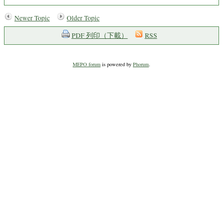
Newer Topic
Older Topic
PDF 列印（下載）
RSS
MEPO forum
is powered by
Phorum
.