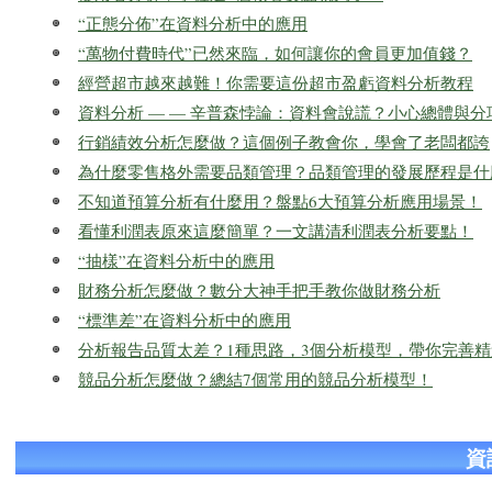
“正態分佈”在資料分析中的應用
“萬物付費時代”已然來臨，如何讓你的會員更加值錢？
經營超市越來越難！你需要這份超市盈虧資料分析教程
資料分析 — — 辛普森悖論：資料會說謊？小心總體與
行銷績效分析怎麼做？這個例子教會你，學會了老闆都誇
為什麼零售格外需要品類管理？品類管理的發展歷程是什
不知道預算分析有什麼用？盤點6大預算分析應用場景！
看懂利潤表原來這麼簡單？一文講清利潤表分析要點！
“抽樣”在資料分析中的應用
財務分析怎麼做？數分大神手把手教你做財務分析
“標準差”在資料分析中的應用
分析報告品質太差？1種思路，3個分析模型，帶你完善
競品分析怎麼做？總結7個常用的競品分析模型！
資