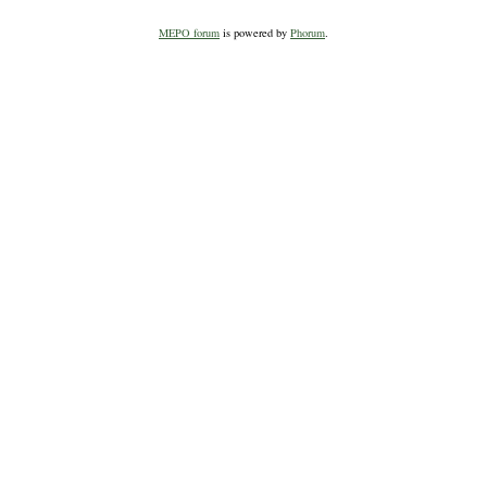
MEPO forum
is powered by
Phorum
.