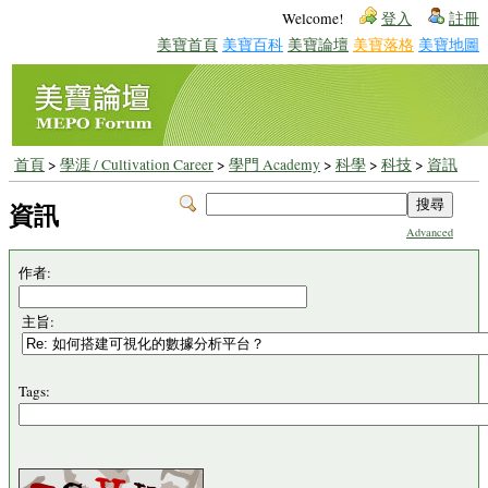
Welcome!
登入
註冊
美寶首頁
美寶百科
美寶論壇
美寶落格
美寶地圖
首頁
>
學涯 / Cultivation Career
>
學門 Academy
>
科學
>
科技
>
資訊
資訊
Advanced
作者:
主旨:
Tags: