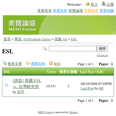
Welcome!
登入
註冊
美寶首頁
美寶百科
美寶論壇
美寶落格
美寶地圖
首頁
>
學涯 / Cultivation Career
>
技藝 Art
>
ESL
ESL
Advanced
發表文章
查閱百科
RSS
Pages:
1
Page 1 of 1
ESL
Views
發表文章數
Last Post / Edit
[請益] 美國 ESL
08/18/2008 07:05PM
vs. 台灣研究所
10,331
2
Last Post
by
HP
by
欣平
Pages:
1
Page 1 of 1
MEPO forum
is powered by
Phorum
.