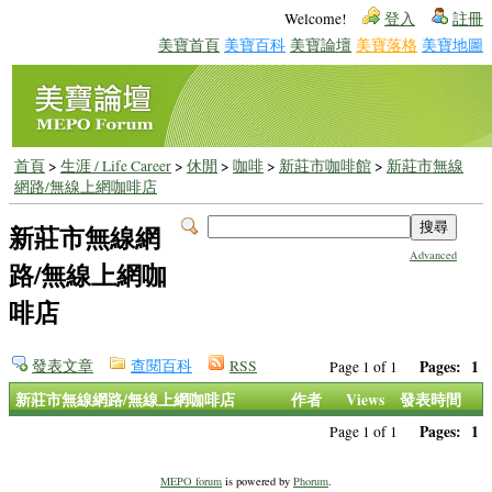
Welcome!
登入
註冊
美寶首頁
美寶百科
美寶論壇
美寶落格
美寶地圖
首頁
>
生涯 / Life Career
>
休閒
>
咖啡
>
新莊市咖啡館
>
新莊市無線
網路/無線上網咖啡店
新莊市無線網
Advanced
路/無線上網咖
啡店
發表文章
查閱百科
RSS
Pages:
1
Page 1 of 1
新莊市無線網路/無線上網咖啡店
作者
Views
發表時間
Pages:
1
Page 1 of 1
MEPO forum
is powered by
Phorum
.