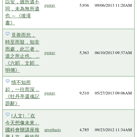
以安，雖所遺不
gustav
5,936
09/06/2013 11:20AM
同，未為無所遺
也 ～《後漢
書》
見善而怠，
時至而疑，知非
而處，此三者，
gustav
5,363
06/10/2013 09:37AM
道之所止也。 ...
《六韜．文韜．
明傳》
情不知所
起，一往而深 ...
gustav
9,510
05/27/2013 09:06AM
《牡丹亭還魂記
題辭》
[人文] 「在
今天想像未來」
國科會辦講座推
apophasis
4,785
09/23/2012 11:34AM
廣人文、藝術與