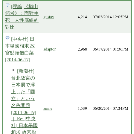
[評論]《楢山
節考》：面對生
gustav
4,214
07/02/2014 12:05PM
死 人性底線的
對比
[中央社] 日
本舉國相求 故
adaptor
2,968
06/17/2014 01:36PM
宮點頭借白菜
[2014-06-17]
[新潮社]
台北故宮の
日本展で浮
上した「國
立」という
名称問題
annie
1,539
06/20/2014 07:24PM
[2014-06-19]
｜ Re: [中央
社] 日本舉國
相求 故宮點