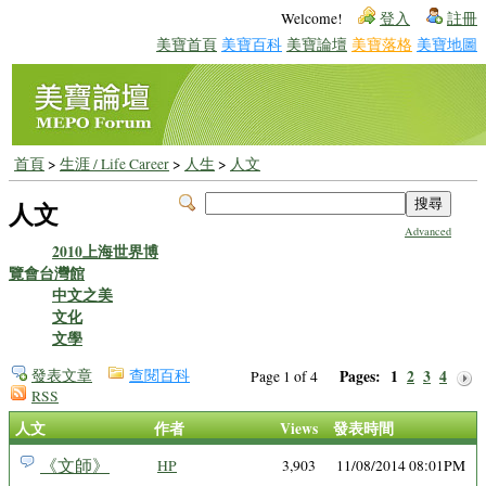
Welcome!
登入
註冊
美寶首頁
美寶百科
美寶論壇
美寶落格
美寶地圖
首頁
>
生涯 / Life Career
>
人生
>
人文
人文
Advanced
2010上海世界博
覽會台灣館
中文之美
文化
文學
發表文章
查閱百科
Pages:
1
2
3
4
Page 1 of 4
RSS
人文
作者
Views
發表時間
《文師》
HP
3,903
11/08/2014 08:01PM