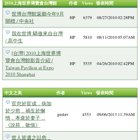
2010上海世界博覽會台灣館
作者
Views
發表時間
世博台灣館返鄉今年9月
HP
6379
08/27/2010 02:28PM
開標 / 中央社
我在世博 驕傲來自台灣
HP
5810
08/11/2010 05:07AM
/ 高中生
[台灣] 2010上海世界博
覽會台灣館影音介紹 /
HP
5535
04/26/2010 02:42PM
Taiwan Pavilion at Expo
2010 Shanghai
中文之美
作者
Views
發表時間
官怠於宦成，病加
於少愈，禍生於懈
gustav
4553
09/06/2013 11:39AM
惰，孝衰於妻子 ...
《說苑．敬慎》
世人皆遺之以危，