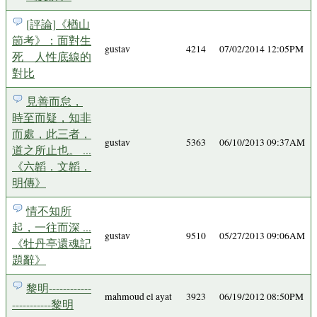
[評論]《楢山
節考》：面對生
gustav
4214
07/02/2014 12:05PM
死 人性底線的
對比
見善而怠，
時至而疑，知非
而處，此三者，
gustav
5363
06/10/2013 09:37AM
道之所止也。 ...
《六韜．文韜．
明傳》
情不知所
起，一往而深 ...
gustav
9510
05/27/2013 09:06AM
《牡丹亭還魂記
題辭》
黎明------------
mahmoud el ayat
3923
06/19/2012 08:50PM
-----------黎明