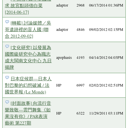
求 故宮點頭借白菜
adaptor
2968
06/17/2014 01:36PM
[2014-06-17]
[轉載] 討論媒體／吳
哥遺跡裡的盲人國 [聯
adaptor
4846
09/02/2012 02:15PM
合 2012-09-02]
[文化研究] 以發展為
國際級研究中心為職志
apophasis
4193
04/14/2012 04:03PM
成大閩南文化中心 九日
揭牌
日本症候群—日本人
對巴黎的幻想破滅 / 法
HP
6997
02/02/2012 02:51PM
國世界報 (Le Monde)
[封面故事] 向流行音
樂致敬—雲門舞集《如
HP
6322
11/29/2011 03:11PM
果沒有你》/ PAR表演
藝術 第227期