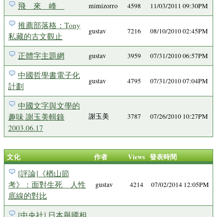
飛 來 峰
mimizorro
4598
11/03/2011 09:30PM
推薦部落格：Tony
gustav
7216
08/10/2010 02:45PM
私藏的古文觀止
正體字主題網
gustav
3959
07/31/2010 06:57PM
中國哲學書電子化
gustav
4795
07/31/2010 07:04PM
計劃
中國文字與文學的
趣味 謝玉美輯錄
謝玉美
3787
07/26/2010 10:27PM
2003.06.17
文化
作者
Views
發表時間
[評論]《楢山節
考》：面對生死 人性
gustav
4214
07/02/2014 12:05PM
底線的對比
[中央社] 日本舉國相