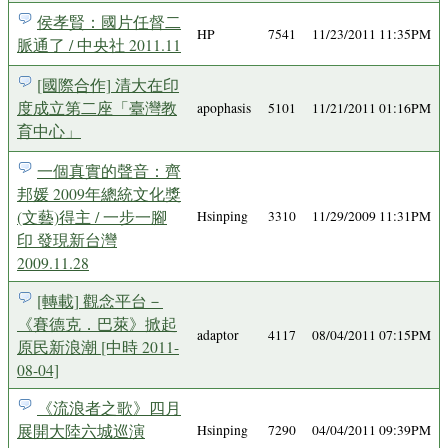
侯孝賢：國片任督二
HP
7541
11/23/2011 11:35PM
脈通了 / 中央社 2011.11
[國際合作] 清大在印
度成立第二座「臺灣教
apophasis
5101
11/21/2011 01:16PM
育中心」
一個真實的聲音：齊
邦媛 2009年總統文化獎
(文藝)得主 / 一步一腳
Hsinping
3310
11/29/2009 11:31PM
印 發現新台灣
2009.11.28
[轉載] 觀念平台－
《賽德克．巴萊》掀起
adaptor
4117
08/04/2011 07:15PM
原民新浪潮 [中時 2011-
08-04]
《流浪者之歌》四月
展開大陸六城巡演
Hsinping
7290
04/04/2011 09:39PM