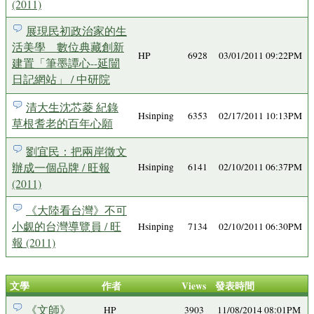
(2011)
展現民初政治家的生
活美學 數位典藏創新
HP
6928
03/01/2011 09:22PM
建置「筆墨譚心--延闓
日記網站」 / 中研院
清大生沈芯菱 紀錄
Hsinping
6353
02/17/2011 10:13PM
草根耆老的百年心願
劉宜民：把兩岸徵文
辦成一個品牌 / 旺報
Hsinping
6141
02/10/2011 06:37PM
(2011)
《大陸看台灣》不可
小覷的台灣導覽員 / 旺
Hsinping
7134
02/10/2011 06:30PM
報 (2011)
文學
作者
Views
發表時間
《文師》
HP
3903
11/08/2014 08:01PM