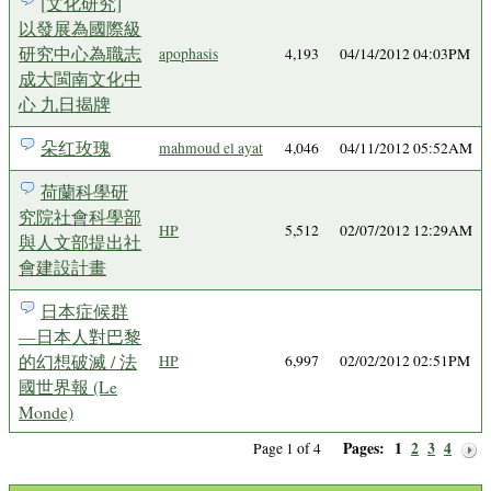
[文化研究]
以發展為國際級
研究中心為職志
apophasis
4,193
04/14/2012 04:03PM
成大閩南文化中
心 九日揭牌
朵红玫瑰
mahmoud el ayat
4,046
04/11/2012 05:52AM
荷蘭科學研
究院社會科學部
HP
5,512
02/07/2012 12:29AM
與人文部提出社
會建設計畫
日本症候群
—日本人對巴黎
的幻想破滅 / 法
HP
6,997
02/02/2012 02:51PM
國世界報 (Le
Monde)
Pages:
1
2
3
4
Page 1 of 4