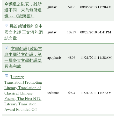
今獨遺之以安，雖所
gustav
5936
09/06/2013 11:20AM
遺不同，未為無所遺
也 ～《後漢書》
幾篇感謝我的高中
國文老師 王文河的網
gustav
10757
08/28/2010 04:41PM
誌文章
[文學翻譯] 鼓勵古
典中國詩文翻譯，第
apophasis
4896
11/21/2011 11:28AM
一屆臺大文學翻譯獎
圓滿完成
[Literary
Translation] Promoting
Literary Translation of
Classical Chinese
techman
5924
11/21/2011 11:27AM
Poems, The First NTU
Literary Translation
Award Rounded Off