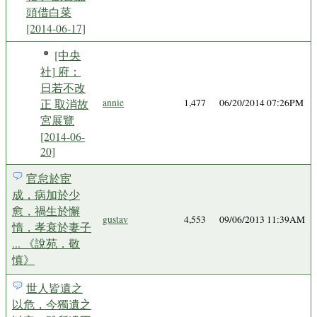
頭借白菜
[2014-06-17]
[中央
社] 府：
日若不改
正 取消故
annie
1,477
06/20/2014 07:26PM
宮展覽
[2014-06-
20]
官怠於宦
成，病加於少
愈，禍生於懈
gustav
4,553
09/06/2013 11:39AM
惰，孝衰於妻子
... 《說苑．敬
慎》
世人皆遺之
以危，今獨遺之