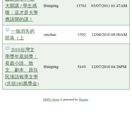
大開講 / 學生感
Hsinping
13761
03/07/2011 01:47AM
嘆：這才是大學
應該開的課！
一個消失的
cmchao
3392
12/08/2010 08:00AM
部落（上
2010台灣文
學獎年底頒獎：
長篇小說、散
Hsinping
5410
12/07/2010 04:26PM
文、劇本、原住
民漢語報導文學
(共頒180萬獎金)
MEPO forum
is powered by
Phorum
.