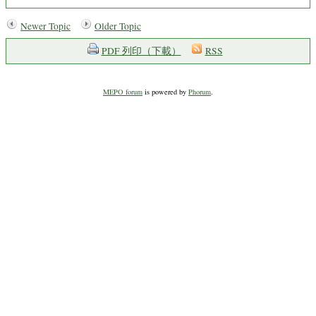
Newer Topic
Older Topic
PDF 列印（下載）
RSS
MEPO forum
is powered by
Phorum
.