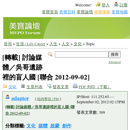
Welcome!
登入
註冊
美寶首頁
美寶百科
美寶論壇
美寶落格
美寶地圖
首頁
>
生涯 / Life Career
>
人生
>
人文
>
文化
> Topic
[轉載] 討論媒
Advanced
體／吳哥遺跡
裡的盲人國 [聯合 2012-09-02]
文化
文章列表
發表文章
PDF 列印（下載）
adaptor
IP/Host: 111.252.65.---
[
站內寄信 / PM
]
September 02, 2012 02:15PM
[轉載] 討論媒體／吳哥遺跡裡的盲人國 [聯
發表文章數: 309
合 2012-09-02]
分類標籤:
文化
媒體
啟蒙
創作