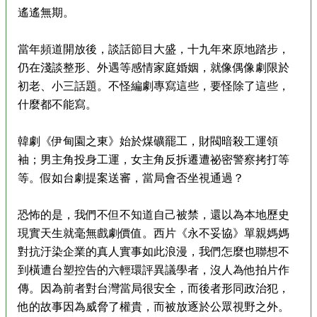
遙遙無期。
當年頻道開放後，談話節目大盛，十九年來原地踏步，
仍在淺談整形、外遇等感情家庭婚姻，就像偶像劇限於
初老、小三話題。不怪編劇專寫這些，要怪除了這些，
什麼都不能寫。
韓劇《伊甸園之東》始於煤礦罷工，財閥暗殺工運領
袖；男主角投身工運，女主角反拆遷遭祕密警察拷打等
等。假如台劇提案送審，當局會否坐視通過？
恐怖的是，我們不但不知道自己被禁，還以為本地歷史
現實天生就毫無戲劇價值。西片《永不妥協》單親媽媽
對抗汙染企業的真人實事如此浪漫，我們怎麼也聯想不
到橫遭台塑控告的六輕環評異議學者，沒人為他拍片作
傳。因為前者對台灣當局很安全，而後者形同政治犯，
他的故事因為威脅了權貴，而被放逐於公眾視野之外。