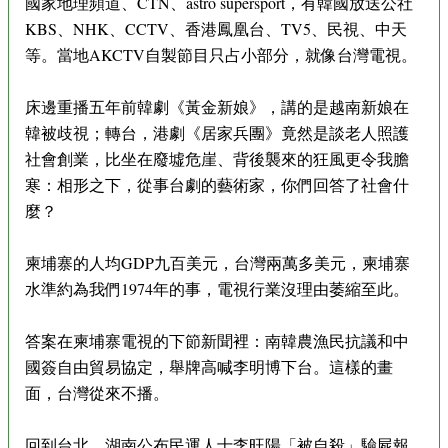
國家地理頻道、CTN、astro supersport，有韓國放送公社
KBS、NHK、CCTV、香港鳳凰台、TV5、民視、中天
等。當地AKCTV自製節目只占小部分，就像台灣電視。
床邊重播五年前韓劇《黃金新娘》，講的是越南新娘在
韓被歧視；轉台，港劇《居家兵團》竟然是談老人照護
社會創業，比坐在廢墟危崖、背後襲來的狂風更令我膽
寒：相形之下，從事台劇的藝術家，你們回答了社會什
麼？
柬埔寨的人均GDP九百美元，台灣兩萬多美元，柬埔寨
水準約為我們1974年的事，電視行業沒理由萎縮至此。
答案在柬埔寨電視的下節新聞裡：南韓農漁民抗議和中
國簽自由貿易協定，舉牌高喊李明博下台。這樣的畫
面，台灣從來不播。
回到台北，湖南公布民運人士李旺陽「被自殺」驗屍報