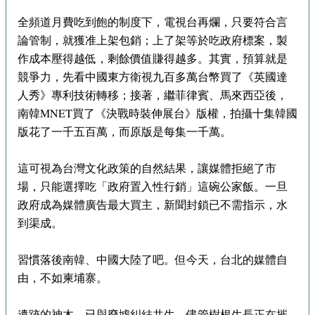
全頻道月費吃到飽的制度下，電視台再爛，只要符合言
論管制，就獲准上架包銷；上了架等於吃政府標案，製
作成本壓得越低，剩餘價值賺得越多。其實，預算就是
競爭力，先看中國東方衛視九百多萬台幣買了《英國達
人秀》專利技術轉移；接著，繼菲律賓、馬來西亞後，
南韓MNET買了《決戰時裝伸展台》版權，拍攝十集韓國
版花了一千五百萬，而原版是每集一千萬。
這可視為台灣文化政策的自然結果，讓媒體拒絕了市
場，只能選擇吃「政府置入性行銷」這碗公家飯。一旦
政府成為媒體廣告最大買主，新聞封鎖已不需指示，水
到渠成。
習慣落後南韓、中國大陸了吧。但今天，台北的媒體自
由，不如柬埔寨。
遺跡的神木，已與廢墟糾結共生。儘管樹根生長正在摧