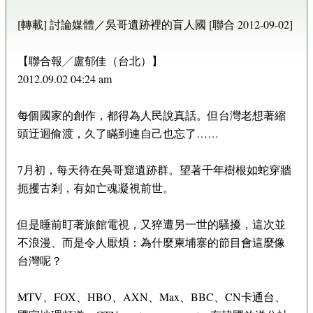
[轉載] 討論媒體／吳哥遺跡裡的盲人國 [聯合 2012-09-02]
【聯合報╱盧郁佳（台北）】
2012.09.02 04:24 am
每個國家的創作，都得為人民說真話。但台灣老想著縮
頭迂迴偷渡，久了瞞到連自己也忘了……
7月初，每天待在吳哥窟遺跡群。望著千年樹根如蛇穿牆
扼攫古剎，有如亡魂凝視前世。
但是睡前盯著旅館電視，又猝遭另一世的騷擾，這次並
不浪漫、而是令人厭煩：為什麼柬埔寨的節目會這麼像
台灣呢？
MTV、FOX、HBO、AXN、Max、BBC、CN卡通台、