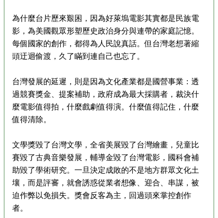
為什麼台片歷來艱困，因為好萊塢電影其實都是民族電
影，為美國觀眾形塑歷史政治身分與連帶的家庭記憶。
每個國家的創作，都得為人民說真話。但台灣老想著縮
頭迂迴偷渡，久了瞞到連自己也忘了。
台灣發展的延遲，則是因為文化產業都是國營事業：透
過競賽獎金、提案補助，政府成為最大採購者，裁決什
麼電影值得拍，什麼戲劇值得演。什麼值得記住，什麼
值得清除。
文學獎毀了台灣文學，全省美展毀了台灣繪畫，兒童比
賽毀了古典音樂發展，輔導金毀了台灣電影，國科會補
助毀了學術研究。一旦決定成敗的不是地方群眾文化土
壤，而是評審，就會誘惑從業者想像、迎合、串謀，被
迫作弊以免損失。獎會反客為主，回過頭來掌控創作
者。