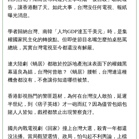
告，讓香港翻了天。如此大事，台灣沒任何電視、報紙
曝光消息。
學者歸納台灣、南韓「人均GDP達五千美元」時，是集
權國家民主化的轉捩點。但即使節目名嘴怎麼拍桌怒罵
總統，其實台灣電視至今都還沒有解嚴。
連大陸劇《蝸居》都敢於控訴地產泡沫表面下的權錢黑
幕逼良為娼，台灣何曾敢？《蝸居》腰斬，台灣連這種
機會都沒有，不會讓你知道哪些被禁。
香港影視熱門的警匪題材，為何在台灣沒人敢拍，延遲
半世紀，到《痞子英雄》才一砲而紅？因為儘管包娼包
賭人人皆知，戲裡都禁止出現警察貪汙。
國共內戰電視劇《回家》撞上台灣大選，殺青一年都還
沒法播。當局觀望選情、政局，怕勾起不利輿論，上檔