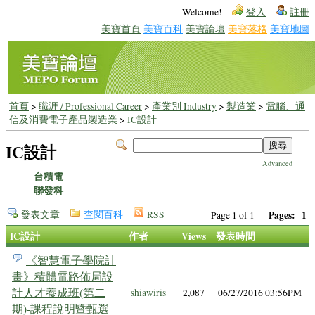
Welcome!
登入
註冊
美寶首頁
美寶百科
美寶論壇
美寶落格
美寶地圖
首頁
>
職涯 / Professional Career
>
產業別 Industry
>
製造業
>
電腦、通
信及消費電子產品製造業
>
IC設計
IC設計
Advanced
台積電
聯發科
發表文章
查閱百科
RSS
Pages:
1
Page 1 of 1
IC設計
作者
Views
發表時間
《智慧電子學院計
畫》積體電路佈局設
計人才養成班(第二
shiawiris
2,087
06/27/2016 03:56PM
期)-課程說明暨甄選