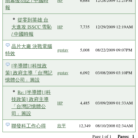
雨幕後功臣 / 中國時
HP
6,684
12/28/2009 12:21PM
報
從零到英雄 台
大進攻 ISSCC 雪恥
HP
7,735
12/29/2009 12:19AM
/ 中國時報
晶片大廠 決戰電腦
gustav
5,008
08/22/2009 09:07PM
特效
[半導體] [科技政
策] 政府主導「台灣記
gustav
6,092
03/08/2009 03:10PM
憶體公司」籌設
Re: [半導體] [科
技政策] 政府主導
HP
4,485
03/09/2009 01:33AM
「台灣記憶體公
司」籌設
聯發科工作心得
欣平
12,349
08/10/2008 02:34AM
Pages:
1
Page 1 of 1