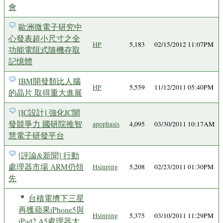
會
歐洲微電子研究中
心發表超小尺寸之全
HP
5,183
02/15/2012 11:07PM
功能電阻式隨機存取
記憶體
IBM開發類比人腦
HP
5,559
11/12/2011 05:40PM
的晶片 取得重大進展
[IC設計] 強化IC開
發競爭力 國研院推智
apophasis
4,095
03/30/2011 10:17AM
慧電子研發平台
[評論&新聞] 行動
處理器市場 ARM仍領
Hsinping
5,208
02/23/2011 01:30PM
先
台積電擠下三星
再獲蘋果iPhone5與
Hsinping
5,375
03/10/2011 11:29PM
iPad2 A5處理器大