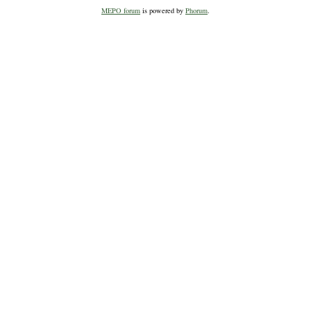
MEPO forum
is powered by
Phorum
.