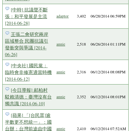
[中時] 抗議聲不斷
張：和平發展是主流
adaptor
3,402
06/28/2014 06:59PM
[2014-06-28]
王張二會研究兩岸
區域整合 民團抗議引
annie
2,518
06/26/2014 01:11PM
發衝突與爭議 [2014-
06-26]
[中央社] 國民黨：
臨時會非修憲適當時機
annie
2,316
06/12/2014 08:08PM
[2014-06-12]
[今日導報] 郝柏村
駁賴清德：臺灣沒有台
annie
2,352
06/12/2014 08:01PM
獨共識 [2014-06-10]
[蘋果] 「[台民眾]逾
半數更不想統一」：國
台辦：台灣前途由中國
annie
2,410
06/12/2014 07:52AM