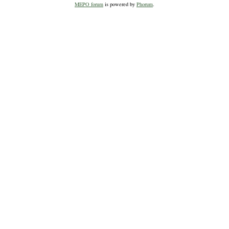
MEPO forum
is powered by
Phorum
.