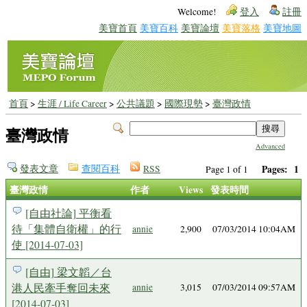
Welcome!
登入
註冊
美寶首頁
美寶百科
美寶論壇
美寶落格
美寶地圖
首頁
>
生涯 / Life Career
>
公共議題
>
國際現勢
>
臺灣政情
臺灣政情
Advanced
發表文章
查閱百科
RSS
Pages:
1
Page 1 of 1
臺灣政情
作者
Views
發表時間
[自由社論] 平衡看
待「集體自衛權」的行
annie
2,900
07/03/2014 10:04AM
使 [2014-07-03]
[自由] 梁文韜／台
港人民牽手奪回未來
annie
3,015
07/03/2014 09:57AM
[2014-07-03]