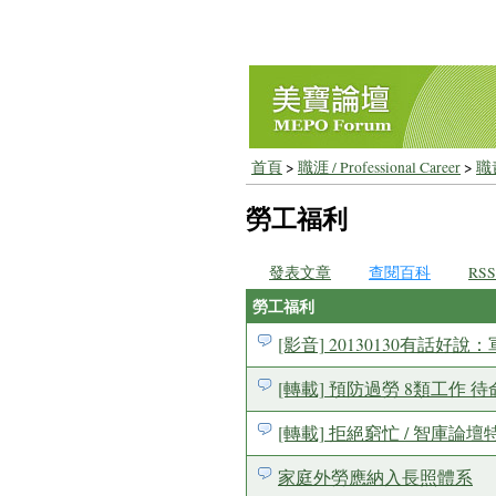
首頁
>
職涯 / Professional Career
>
職責
勞工福利
發表文章
查閱百科
RSS
勞工福利
[影音] 20130130有話
[轉載] 預防過勞 8類工作 待命時
[轉載] 拒絕窮忙 / 智庫論壇特稿
家庭外勞應納入長照體系