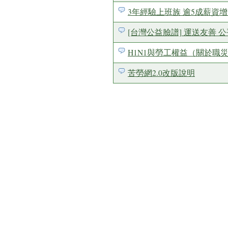
3年經驗上班族 逾5成薪資增加 / 
[台灣公益臉譜] 運送友善
H1N1與勞工權益（關於職
苦勞網2.0改版說明