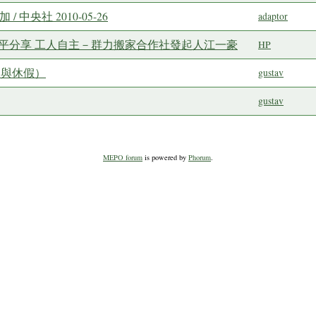
中央社 2010-05-26
adaptor
 公平分享 工人自主－群力搬家合作社發起人江一豪
HP
災與休假）
gustav
gustav
MEPO forum
is powered by
Phorum
.