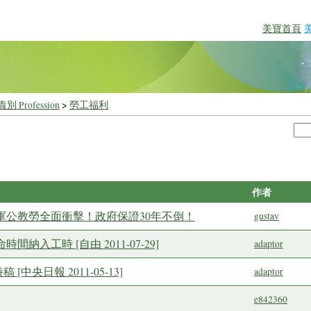
美寶首頁
別 Profession
>
勞工福利
作者
好說：軍公教勞全面衝擊！政府保證30年不倒！
gustav
間納入工時 [自由 2011-07-29]
adaptor
 [中央日報 2011-05-13]
adaptor
e842360