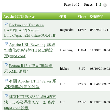
Pages:
1
2
Page 1 of 2
Apache HTTP Server
作者
Views
發表時間
Backup and Transfer a
LAMP(LAPP) System:
mepoadm
14946
08/09/2013 1
Linux/Apache2/PostgreSQL/PHP
Apache URL Rewriting: 讓網
址簡化改為靜態(HTML)的設
Hsinping
11874
11/19/2010 0
定(httpd.conf)
Fedora R12 + IE = "無法顯
hjchen
5157
08/10/2010 0
示 XML 網頁"
有關 Apache HTTP Server 系
HP
22389
03/04/2009 0
統限制與設定的討論
建立HTTPS (SSL) 網站的方
法：1. 簽發憑證(CA)、2. 修改
HP
42470
04/08/2010 0
httpd.conf 設定