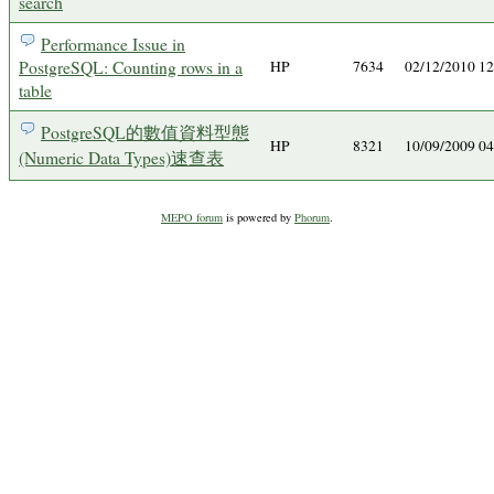
search
Performance Issue in
PostgreSQL: Counting rows in a
HP
7634
02/12/2010 1
table
PostgreSQL的數值資料型態
HP
8321
10/09/2009 0
(Numeric Data Types)速查表
MEPO forum
is powered by
Phorum
.