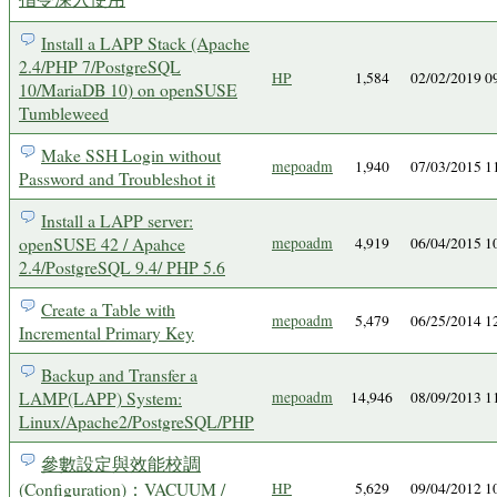
Install a LAPP Stack (Apache
2.4/PHP 7/PostgreSQL
HP
1,584
02/02/2019 
10/MariaDB 10) on openSUSE
Tumbleweed
Make SSH Login without
mepoadm
1,940
07/03/2015 
Password and Troubleshot it
Install a LAPP server:
openSUSE 42 / Apahce
mepoadm
4,919
06/04/2015 
2.4/PostgreSQL 9.4/ PHP 5.6
Create a Table with
mepoadm
5,479
06/25/2014 
Incremental Primary Key
Backup and Transfer a
LAMP(LAPP) System:
mepoadm
14,946
08/09/2013 
Linux/Apache2/PostgreSQL/PHP
參數設定與效能校調
(Configuration)：VACUUM /
HP
5,629
09/04/2012 