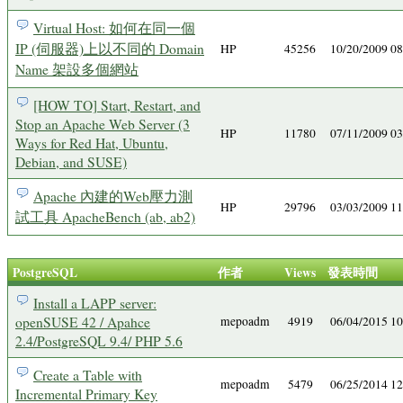
Virtual Host: 如何在同一個
IP (伺服器)上以不同的 Domain
HP
45256
10/20/2009 0
Name 架設多個網站
[HOW TO] Start, Restart, and
Stop an Apache Web Server (3
HP
11780
07/11/2009 0
Ways for Red Hat, Ubuntu,
Debian, and SUSE)
Apache 內建的Web壓力測
HP
29796
03/03/2009 1
試工具 ApacheBench (ab, ab2)
PostgreSQL
作者
Views
發表時間
Install a LAPP server:
openSUSE 42 / Apahce
mepoadm
4919
06/04/2015 1
2.4/PostgreSQL 9.4/ PHP 5.6
Create a Table with
mepoadm
5479
06/25/2014 1
Incremental Primary Key