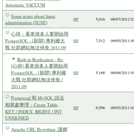
Automatic VACUUM
Some notes about linux
HP
5,016
08/07/2012 
administration (SUSE)
心得：看來很多人要開始用
PostgreSQL - [新聞] 專利權大
HP
7,512
09/05/2011 
戰 社群網站無法倖免 2011.09
Built-in Replication - Re:
[心得] 看來很多人要開始用
PostgreSQL - [新聞] 專利權
HP
5,168
09/06/2011 
大戰 社群網站無法倖免 /
2011.09
Postgresql 和 MySQL 語法
相異處整理：Create Table,
HP
9,596
09/03/2011 
KEY / INDEX, BIGINT / INT
UNSIGNED
Apache URL Rewriting: 讓網