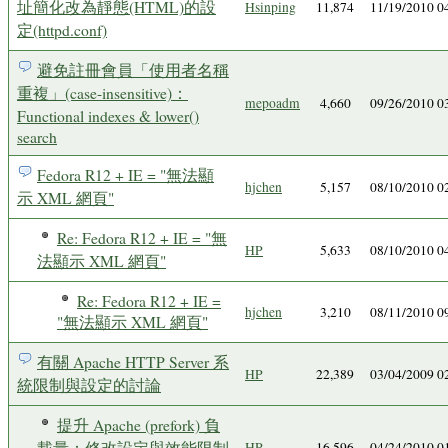
址簡化改為靜態(HTML)的設
Hsinping
11,874
11/19/2010 
定(httpd.conf)
避免註冊會員「使用者名稱
重複」(case-insensitive)：
mepoadm
4,660
09/26/2010 
Functional indexes & lower()
search
Fedora R12 + IE = "無法顯
hjchen
5,157
08/10/2010 
示 XML 網頁"
Re: Fedora R12 + IE = "無
HP
5,633
08/10/2010 
法顯示 XML 網頁"
Re: Fedora R12 + IE =
hjchen
3,210
08/11/2010 
"無法顯示 XML 網頁"
有關 Apache HTTP Server 系
HP
22,389
03/04/2009 
統限制與設定的討論
提升 Apache (prefork) 負
載量：修改設定與效能限制
HP
16,596
04/24/2010 