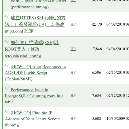
(performance tuning)
建立HTTPS (SSL) 網站的方
法：1. 簽發憑證(CA)、2. 修改
HP
42,470
04/08/2010 
httpd.conf 設定
如何禁止從遠端(SSH)以
ROOT登入：修改
HP
17,846
04/04/2010 
/etc/ssh/sshd_config
[HOW TO] Auto Reconnect in
ADSL/DSL with Script
HP
6,506
02/15/2010 
(Debian/SuSE)
Performance Issue in
PostgreSQL: Counting rows in a
HP
7,634
02/12/2010 
table
[HOW TO] Find the IP
Address of Your Linux Server:
HP
5,602
10/30/2009 
ifconfig