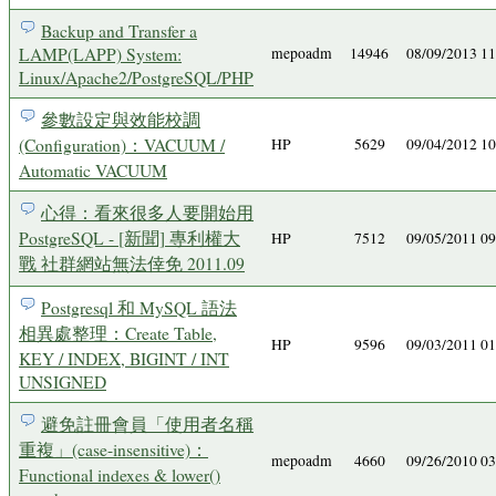
Backup and Transfer a
LAMP(LAPP) System:
mepoadm
14946
08/09/2013 1
Linux/Apache2/PostgreSQL/PHP
參數設定與效能校調
(Configuration)：VACUUM /
HP
5629
09/04/2012 1
Automatic VACUUM
心得：看來很多人要開始用
PostgreSQL - [新聞] 專利權大
HP
7512
09/05/2011 0
戰 社群網站無法倖免 2011.09
Postgresql 和 MySQL 語法
相異處整理：Create Table,
HP
9596
09/03/2011 0
KEY / INDEX, BIGINT / INT
UNSIGNED
避免註冊會員「使用者名稱
重複」(case-insensitive)：
mepoadm
4660
09/26/2010 0
Functional indexes & lower()