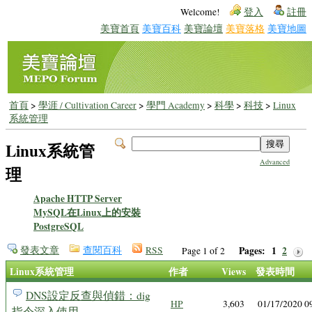
Welcome!
登入
註冊
美寶首頁
美寶百科
美寶論壇
美寶落格
美寶地圖
首頁
>
學涯 / Cultivation Career
>
學門 Academy
>
科學
>
科技
>
Linux
系統管理
Linux系統管
Advanced
理
Apache HTTP Server
MySQL在Linux上的安裝
PostgreSQL
發表文章
查閱百科
RSS
Pages:
1
2
Page 1 of 2
Linux系統管理
作者
Views
發表時間
DNS設定反查與偵錯：dig
HP
3,603
01/17/2020 
指令深入使用