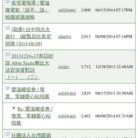
疾管署指導 / 愛滋
微電影『說不。說』
solidwater
2,900
06/15/2014 07:17PM
校園巡迴放映
[蘋果] 台中同志大
遊行 I級豔后比基尼
adaptor
2,913
06/08/2014 07:14PM
助陣 [2014-06-08]
20131216~17有話好
說 Albie Sachs奧比大
gustav
3,712
12/18/2013 12:48AM
法官深度對話
（一）、（二）
愛滋權促會 / 發
solidwater
3,819
08/17/2013 10:38AM
票、零錢愛心站招募
Re: 愛滋權促會 /
發票、零錢愛心站
solidwater
2,462
06/08/2014 01:33AM
招募
社團法人台灣露德