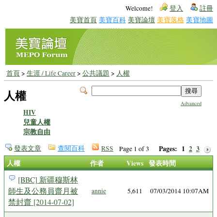
Welcome!
登入
註冊
美寶首頁
美寶百科
美寶論壇
美寶落格
美寶地圖
首頁
>
生涯 / Life Career
>
公共議題
>
人權
人權
Advanced
HIV
兒童人權
宗教自由
發表文章
查閱百科
RSS
Pages:
1
2
3
Page 1 of 3
人權
作者
Views
發表時間
[BBC] 新疆穆斯林
師生及公務員齋月被
annie
5,611
07/03/2014 10:07AM
禁封齋 [2014-07-02]