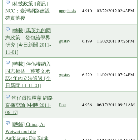
[科技政策][資訊]
NCC：臺灣網路建設
apophasis
4,910
03/22/2012 02:43PM
確實落後
[轉載] 馬英九的同
志政策 發包給學界
gustav
6,199
11/02/2011 07:26PM
研究 [今日新聞 2011-
11-01]
[轉載] 伴侶權納入
同志權益 蔡英文承
gustav
6,229
11/02/2011 07:24PM
諾4年內立法通過 [今
日新聞 11-11-01]
狗仔跟拍釋憲 網路
直播辯論 [中時 2011-
Poe
4,936
06/17/2011 09:31AM
06-17]
[轉錄] China, Ai
Weiwei und die
Aufklärung Die Kritik