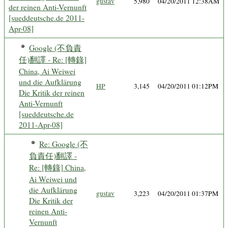
gustav
5,980
04/20/2011 12:38AM
der reinen Anti-Vernunft
[sueddeutsche.de 2011-
Apr-08]
Google (不負責
任)翻譯 - Re: [轉錄]
China, Ai Weiwei
und die Aufklärung
HP
3,145
04/20/2011 01:12PM
Die Kritik der reinen
Anti-Vernunft
[sueddeutsche.de
2011-Apr-08]
Re: Google (不
負責任)翻譯 -
Re: [轉錄] China,
Ai Weiwei und
die Aufklärung
gustav
3,223
04/20/2011 01:37PM
Die Kritik der
reinen Anti-
Vernunft