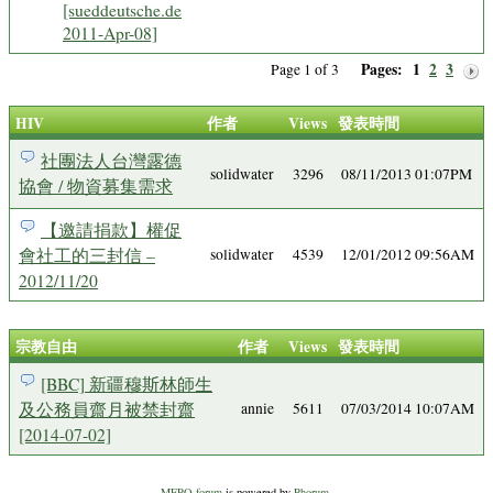
[sueddeutsche.de
2011-Apr-08]
Pages:
1
2
3
Page 1 of 3
HIV
作者
Views
發表時間
社團法人台灣露德
solidwater
3296
08/11/2013 01:07PM
協會 / 物資募集需求
【邀請捐款】權促
會社工的三封信 –
solidwater
4539
12/01/2012 09:56AM
2012/11/20
宗教自由
作者
Views
發表時間
[BBC] 新疆穆斯林師生
及公務員齋月被禁封齋
annie
5611
07/03/2014 10:07AM
[2014-07-02]
MEPO forum
is powered by
Phorum
.