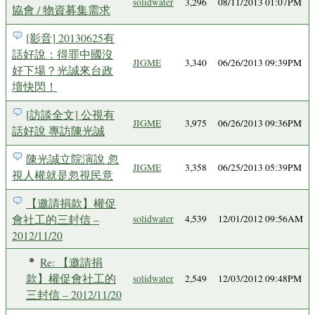
solidwater
3,296
08/11/2013 01:07PM
協會 / 物資募集需求
[影音] 20130625有
話好說：得罪中國沒
JIGME
3,340
06/26/2013 09:39PM
好下場？光誠來台政
壇快閃！
[訪談全文] 公視有
JIGME
3,975
06/26/2013 09:36PM
話好說 專訪陳光誠
陳光誠立院演說 忽
JIGME
3,358
06/25/2013 05:39PM
視人權就是忽視民意
【邀請捐款】權促
會社工的三封信 –
solidwater
4,539
12/01/2012 09:56AM
2012/11/20
Re: 【邀請捐
款】權促會社工的
solidwater
2,549
12/03/2012 09:48PM
三封信 – 2012/11/20